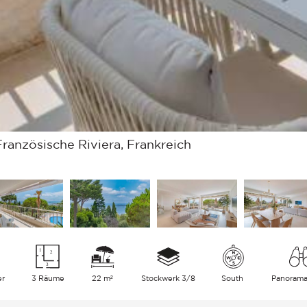
ranzösische Riviera, Frankreich
er
3 Räume
22 m²
Stockwerk 3/8
South
Panoram