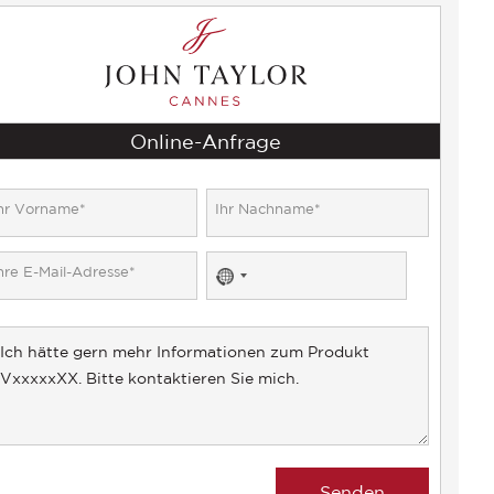
Online-Anfrage
No
country
selected