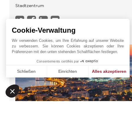
Stadtzentrum
Cookie-Verwaltung
JOHN TAYLOR CANNES
Wir verwenden Cookies, um Ihre Erfahrung auf unserer Website
zu verbessern. Sie können Cookies akzeptieren oder Ihre
Präferenzen mit den unten stehenden Schaltflächen festlegen.
Consentements certifiés par
Schließen
Einrichten
Alles akzeptieren
Einwilligungsmanagementplattform: Passen Sie Ihre Option
Axeptio consent
Unsere Plattform ermöglicht es Ihnen, Ihre Datenschutzeinst
JOHN TAYLOR SAS
Online-Anfrage
6 rue Frédéric Amourett
+33 4 97 06 65 65
06400
CANNES
Auf der Karte
Alpes-Maritimes
,