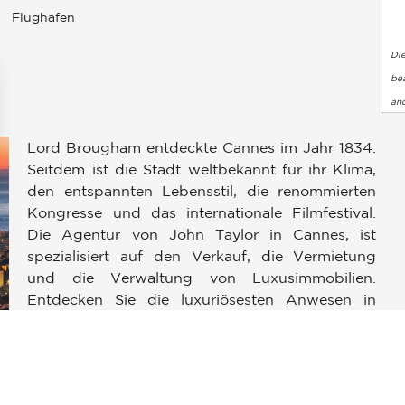
Flughafen
Di
bea
än
Lord Brougham entdeckte Cannes im Jahr 1834.
Seitdem ist die Stadt weltbekannt für ihr Klima,
den entspannten Lebensstil, die renommierten
Kongresse und das internationale Filmfestival.
Die Agentur von John Taylor in Cannes, ist
en an
spezialisiert auf den Verkauf, die Vermietung
ellungen individuell zu gestalten und zu verwalten, um die Einh
und die Verwaltung von Luxusimmobilien.
Entdecken Sie die luxuriösesten Anwesen in
Cannes, Mougins und am Cap d'Antibes: Eine
zeitgenössische Villa in den Wohngebieten
i
„Californie“ oder „Croix des Gardes“, eine
Immobilie am Meer in Cap d'Antibes oder ein