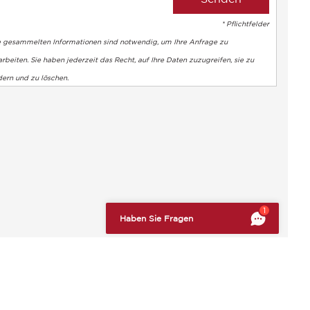
* Pflichtfelder
e gesammelten Informationen sind notwendig, um Ihre Anfrage zu
rbeiten. Sie haben jederzeit das Recht, auf Ihre Daten zuzugreifen, sie zu
dern und zu löschen.
altung der Vorschriften zu gewährleisten. Passen Sie Ihre Vorl
1
Haben Sie Fragen