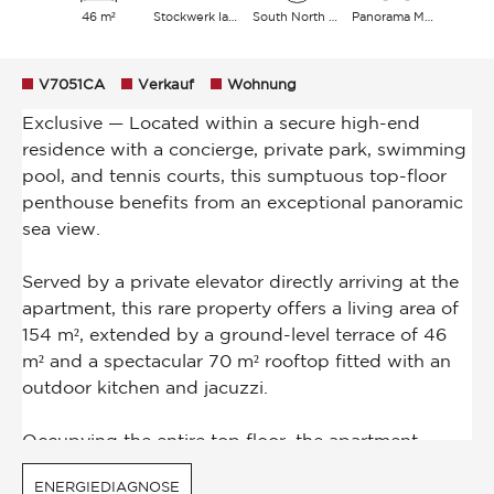
46 m²
Stockwerk last/4
South North East
Panorama Meer
V7051CA
Verkauf
Wohnung
ENERGIEDIAGNOSE