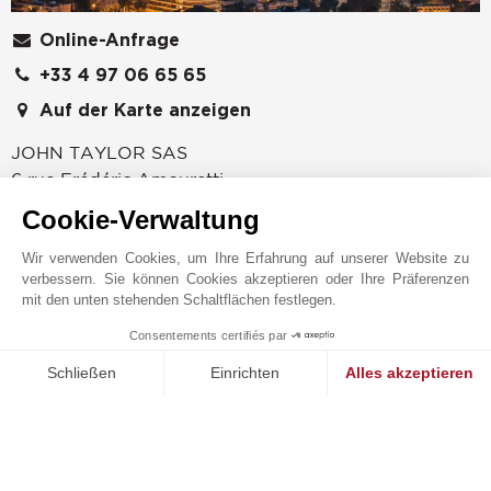
Online-Anfrage
+33 4 97 06 65 65
Auf der Karte anzeigen
JOHN TAYLOR SAS
6 rue Frédéric Amouretti
06400
CANNES
Cookie-Verwaltung
Alpes-Maritimes
,
FRANKREICH
Wir verwenden Cookies, um Ihre Erfahrung auf unserer Website zu
Lord Brougham entdeckte Cannes im Jahr 1834.
verbessern. Sie können Cookies akzeptieren oder Ihre Präferenzen
Seitdem ist die Stadt weltbekannt für ihr Klima, den
mit den unten stehenden Schaltflächen festlegen.
entspannten Lebensstil, die renommierten Kongresse
Consentements certifiés par
1
und das internationale Filmfestival. Die Agentur von
MAKE ENQUIRY
Schließen
Einrichten
Alles akzeptieren
John Taylor in Cannes, ist spezialisiert auf den
Verkauf, die Vermietung und die Verwaltung von
Einwilligungsmanagementplattform: Passen Sie Ihre Optionen 
Axeptio consent
Luxusimmobilien. Entdecken Sie die luxuriösesten
Unsere Plattform ermöglicht es Ihnen, Ihre Datenschutzeinstell
Anwesen in Cannes, Mougins und am Cap d'Antibes:
Eine zeitgenössische Villa in den Wohngebieten