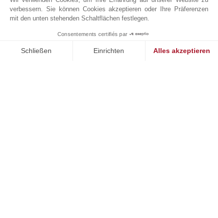
Energie – Hohe geschätzte jährliche Kosten bei normalem Gebrauch : 5 990 € (ref :
verbessern. Sie können Cookies akzeptieren oder Ihre Präferenzen
mit den unten stehenden Schaltflächen festlegen.
2023)
Consentements certifiés par
1
MAKE ENQUIRY
Schließen
Einrichten
Alles akzeptieren
Einwilligungsmanagementplattform: Passen Sie Ihre Optionen 
Axeptio consent
Unsere Plattform ermöglicht es Ihnen, Ihre Datenschutzeinstell
Online-Anfrage
United
States
+1