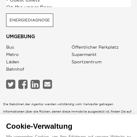
ENERGIEDIAGNOSE
UMGEBUNG
Bus
Öffentlicher Parkplatz
Metro
Supermarkt
Läden
Sportzentrum
Bahnhof
Die Gebühren der Agentur werden vollständig vom Verkäufer getragen
Informationen über die Risiken, denen diese Immobilie ausgesetzt ist, finden Sie auf
der Website GeoHazards
georisques.gouv.fr
Cookie-Verwaltung
Energie – Geringe geschätzte jährliche Kosten bei normaler Nutzung : 4 390 € (ref :
2023)
Wir verwenden Cookies, um Ihre Erfahrung auf unserer Website zu