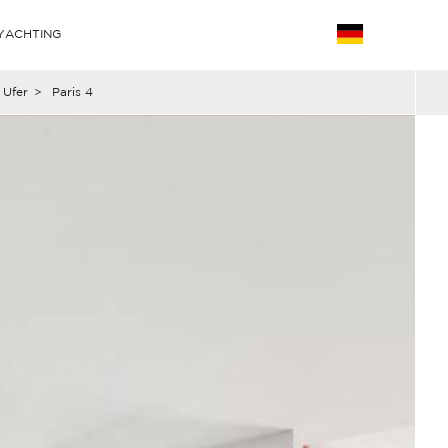
YACHTING
 Ufer
>
Paris 4