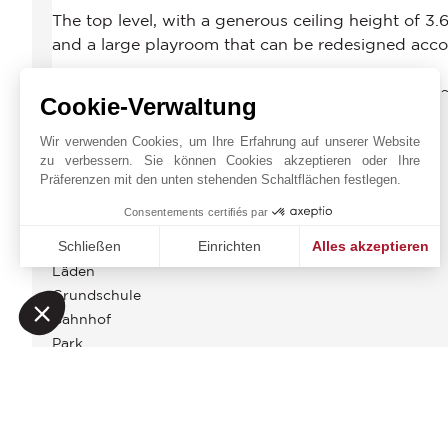
Cookie-Verwaltung
ENERGIEDIAGNOSE
Wir verwenden Cookies, um Ihre Erfahrung auf unserer Website
zu verbessern. Sie können Cookies akzeptieren oder Ihre
Präferenzen mit den unten stehenden Schaltflächen festlegen.
UMGEBUNG
Consentements certifiés par
Bus
Schließen
Einrichten
Alles akzeptieren
Metro
Läden
Einwilligungsmanagementplattform: Passen Sie Ihre Option
Axeptio consent
Grundschule
Unsere Plattform ermöglicht es Ihnen, Ihre Datenschutzeinst
Bahnhof
Park