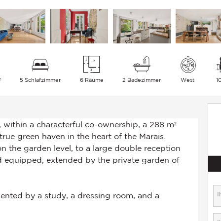
²
5 Schlafzimmer
6 Räume
2 Badezimmer
West
1