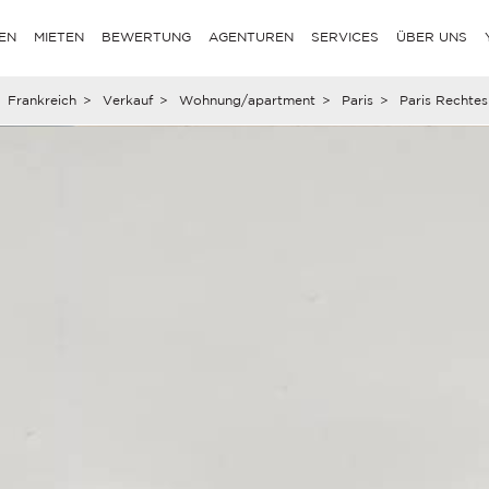
EN
MIETEN
BEWERTUNG
AGENTUREN
SERVICES
ÜBER UNS
Frankreich
>
Verkauf
>
Wohnung/apartment
>
Paris
>
Paris Rechtes