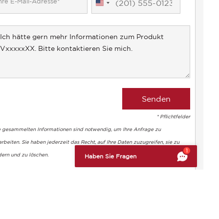
United
States
+1
* Pflichtfelder
e gesammelten Informationen sind notwendig, um Ihre Anfrage zu
rbeiten. Sie haben jederzeit das Recht, auf Ihre Daten zuzugreifen, sie zu
altung der Vorschriften zu gewährleisten. Passen Sie Ihre Vorl
1
dern und zu löschen.
Haben Sie Fragen
Maria CERESCO
+33 1 86 22 31 18