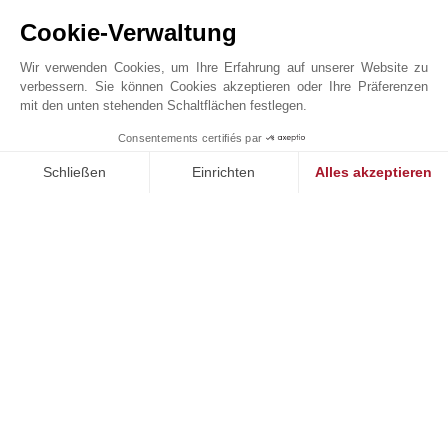
Cookie-Verwaltung
Autobahn
Park
Golf
See
Wir verwenden Cookies, um Ihre Erfahrung auf unserer Website zu
Grundschule
Sportzentrum
verbessern. Sie können Cookies akzeptieren oder Ihre Präferenzen
Hafen
Stadtzentrum
mit den unten stehenden Schaltflächen festlegen.
Kino
Strand
Consentements certifiés par
1
Klink
Tagesstätte
MAKE ENQUIRY
Schließen
Einrichten
Alles akzeptieren
Läden
Tennis
Meer
Theater
Einwilligungsmanagementplattform: Passen Sie Ihre Optionen 
Axeptio consent
Mittelschule
Unsere Plattform ermöglicht es Ihnen, Ihre Datenschutzeinstell
JOHN TAYLOR MOUGINS