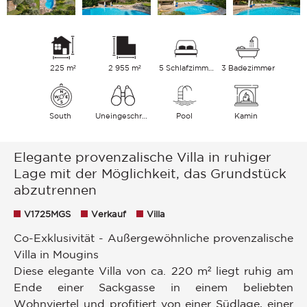
225 m²
2 955 m²
5 Schlafzimmer
3 Badezimmer
South
Uneingeschränkt Garten
Pool
Kamin
Elegante provenzalische Villa in ruhiger
Lage mit der Möglichkeit, das Grundstück
abzutrennen
V1725MGS
Verkauf
Villa
Co-Exklusivität - Außergewöhnliche provenzalische
Villa in Mougins
Diese elegante Villa von ca. 220 m² liegt ruhig am
Ende einer Sackgasse in einem beliebten
Wohnviertel und profitiert von einer Südlage, einer