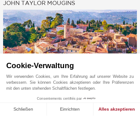
JOHN TAYLOR MOUGINS
Cookie-Verwaltung
Wir verwenden Cookies, um Ihre Erfahrung auf unserer Website zu
verbessern. Sie können Cookies akzeptieren oder Ihre Präferenzen
Online-Anfrage
mit den unten stehenden Schaltflächen festlegen.
+33 4 92 98 17 15
Consentements certifiés par
1
Auf der Karte anzeigen
MAKE ENQUIRY
Schließen
Einrichten
Alles akzeptieren
JOHN TAYLOR SAS
Einwilligungsmanagementplattform: Passen Sie Ihre Optionen 
Axeptio consent
426 avenue Saint-Basile
Unsere Plattform ermöglicht es Ihnen, Ihre Datenschutzeinstell
06250
MOUGINS
Alpes-Maritimes
,
FRANKREICH