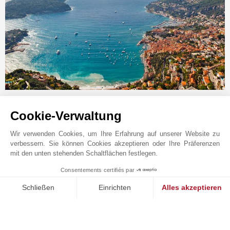
Online-Anfrage
Cookie-Verwaltung
+33 4 93 76 02 38
Wir verwenden Cookies, um Ihre Erfahrung auf unserer Website zu
Auf der Karte anzeigen
verbessern. Sie können Cookies akzeptieren oder Ihre Präferenzen
mit den unten stehenden Schaltflächen festlegen.
JOHN TAYLOR SAS
1 bis avenue Albert 1er
Consentements certifiés par
1
MAKE ENQUIRY
06230
ST-JEAN-CAP-FERRAT
Schließen
Einrichten
Alles akzeptieren
Alpes-Maritimes
,
FRANKREICH
Einwilligungsmanagementplattform: Passen Sie Ihre Optionen 
Axeptio consent
Die Agentur von John Taylor in Saint-Jean Cap Ferrat
Unsere Plattform ermöglicht es Ihnen, Ihre Datenschutzeinstell
ist auf den Verkauf, die Vermietung und Verwaltung