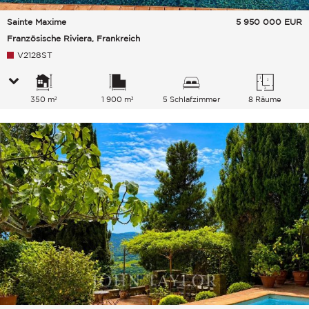
Sainte Maxime
5 950 000
EUR
Französische Riviera, Frankreich
V2128ST
350 m²
1 900 m²
5 Schlafzimmer
8 Räume