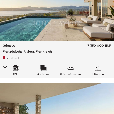
Grimaud
7 350 000
EUR
Französische Riviera, Frankreich
V2182ST
589 m²
4 785 m²
6 Schlafzimmer
8 Räume