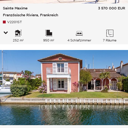
Sainte Maxime
3 570 000
EUR
Französische Riviera, Frankreich
V2201ST
252 m²
950 m²
4 Schlafzimmer
7 Räume