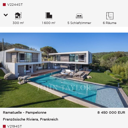
V2244ST
300 m²
1 600 m²
5 Schlafzimmer
6 Räume
Ramatuelle - Pampelonne
8 450 000
EUR
Französische Riviera, Frankreich
V2194ST