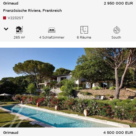
Grimaud
2 950 000
EUR
Französische Riviera, Frankreich
V2232ST
265 m²
4 Schlafzimmer
6 Räume
South
Grimaud
4 500 000
EUR