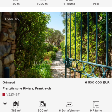
150 m²
1 080 m²
4 Räume
Pool
Exklusiv
Grimaud
6 500 000
EUR
Französische Riviera, Frankreich
V2234ST
385 m²
500 m²
6 Schlafzimmer
9 Räume