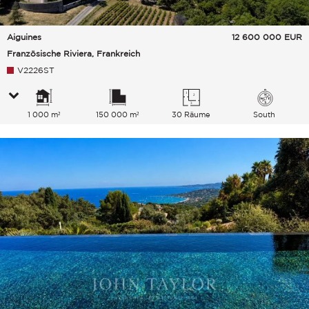
Aiguines
12 600 000
EUR
Französische Riviera, Frankreich
V2226ST
1 000 m²
150 000 m²
30 Räume
South