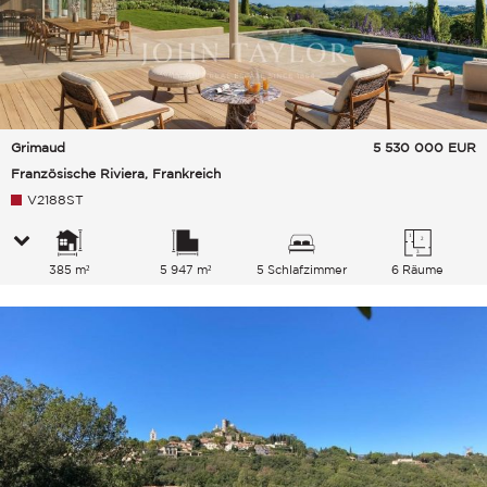
Grimaud
5 530 000
EUR
Französische Riviera, Frankreich
V2188ST
385 m²
5 947 m²
5 Schlafzimmer
6 Räume