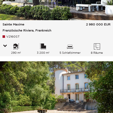
Sainte Maxime
2 980 000
EUR
Französische Riviera, Frankreich
V2160ST
290 m²
3 200 m²
5 Schlafzimmer
8 Räume