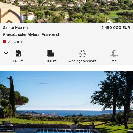
Sainte Maxime
2 490 000
EUR
Französische Riviera, Frankreich
V1634ST
250 m²
1 466 m²
Uneingeschränkt
Pool