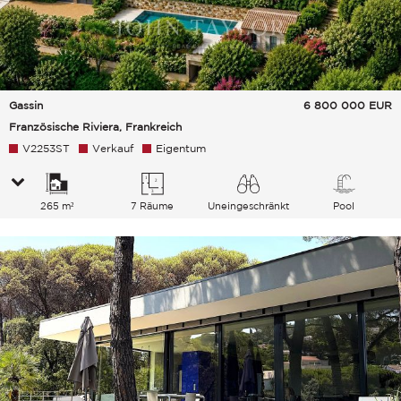
Gassin
6 800 000
EUR
Französische Riviera, Frankreich
V2253ST
Verkauf
Eigentum
265 m²
7 Räume
Uneingeschränkt
Pool
Meer