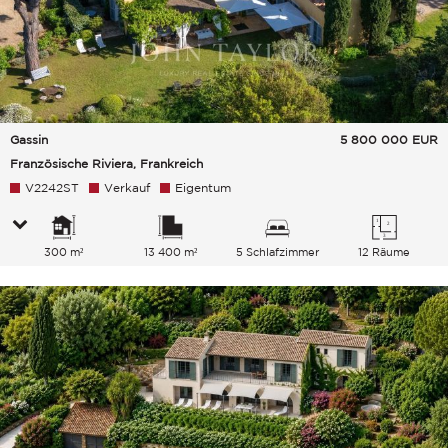
Gassin
5 800 000
EUR
Französische Riviera, Frankreich
V2242ST
Verkauf
Eigentum
300 m²
13 400 m²
5 Schlafzimmer
12 Räume