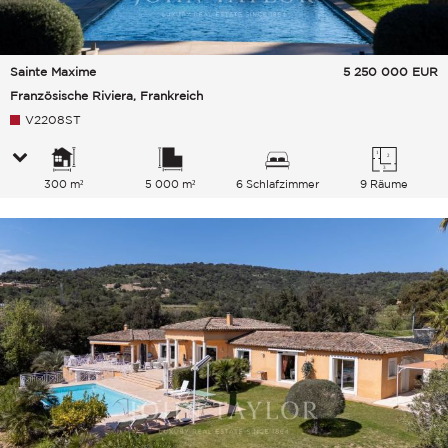
Sainte Maxime
5 250 000
EUR
Französische Riviera, Frankreich
V2208ST
300 m²
5 000 m²
6 Schlafzimmer
9 Räume