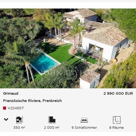
Grimaud
2 990 000
EUR
Französische Riviera, Frankreich
V2245ST
350 m²
2 000 m²
6 Schlafzimmer
8 Räume