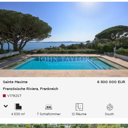
Sainte Maxime
6 500 000
EUR
Französische Riviera, Frankreich
V1792ST
4 530 m²
7 Schlafzimmer
12 Räume
South