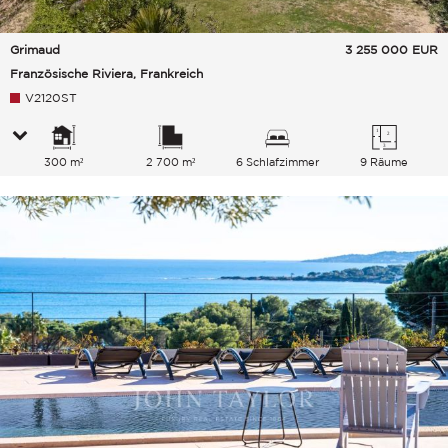
Grimaud
3 255 000
EUR
Französische Riviera, Frankreich
V2120ST
300 m²
2 700 m²
6 Schlafzimmer
9 Räume