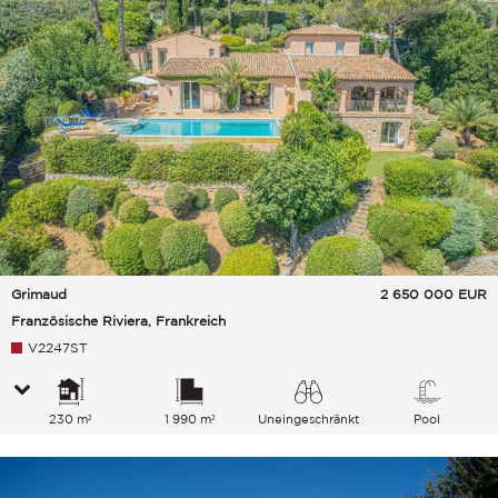
Grimaud
2 650 000
EUR
Französische Riviera, Frankreich
V2247ST
230 m²
1 990 m²
Uneingeschränkt
Pool
Meer