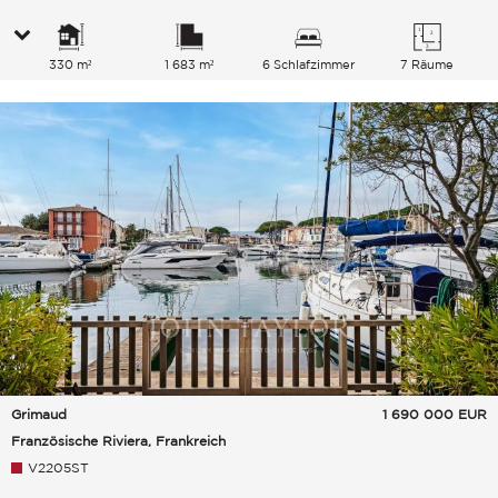
330 m²
1 683 m²
6 Schlafzimmer
7 Räume
Grimaud
1 690 000
EUR
Französische Riviera, Frankreich
V2205ST