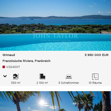
Grimaud
5 950 000
EUR
Französische Riviera, Frankreich
V2240ST
350 m²
2 100 m²
5 Schlafzimmer
10 Räume