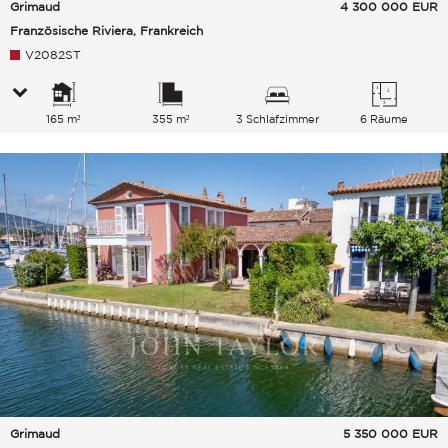
Grimaud
4 300 000
EUR
Französische Riviera, Frankreich
V2082ST
165 m²
355 m²
3 Schlafzimmer
6 Räume
Grimaud
5 350 000
EUR