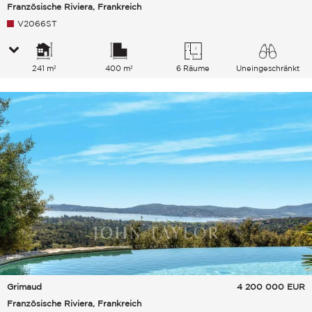
Französische Riviera, Frankreich
V2066ST
241 m²
400 m²
6 Räume
Uneingeschränkt
Meer
Grimaud
4 200 000
EUR
Französische Riviera, Frankreich