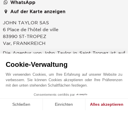
WhatsApp
Auf der Karte anzeigen
JOHN TAYLOR SAS
6 Place de l'hôtel de ville
83990
ST-TROPEZ
Var
,
FRANKREICH
Die Agentur von John Taylor in Saint Tropez ist auf
den Verkauf, die Vermietung und Verwaltung von
Cookie-Verwaltung
Luxusimmobilien spezialisiert. Entdecken Sie die
schönsten Immobilien in den hochpreisigen Parcs de
Wir verwenden Cookies, um Ihre Erfahrung auf unserer Website zu
verbessern. Sie können Cookies akzeptieren oder Ihre Präferenzen
Saint-Tropez, im traditionellen Dorf Gassin im Golf
mit den unten stehenden Schaltflächen festlegen.
von Saint-Tropez und in Ramatuelle mit seinem
bekannten Pampelonne-Strand. Das Team von John
Consentements certifiés par
1
MAKE ENQUIRY
Taylor Saint-Tropez sorgt dafür, dass Ihr
Schließen
Einrichten
Alles akzeptieren
Immobilienprojekt gelingt: Ob Sie ein Haus am Wasser
Einwilligungsmanagementplattform: Passen Sie Ihre Optionen 
Axeptio consent
kaufen, eine Luxusvilla mit fantastischem Meerblick
Unsere Plattform ermöglicht es Ihnen, Ihre Datenschutzeinstell
auf die Canoubier Bay mieten oder das Jahr über von