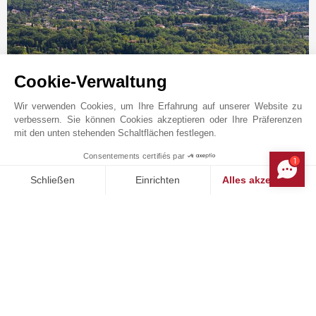
Cookie-Verwaltung
Wir verwenden Cookies, um Ihre Erfahrung auf unserer Website zu
Online-Anfrage
verbessern. Sie können Cookies akzeptieren oder Ihre Präferenzen
+33 4 93 12 36 36
mit den unten stehenden Schaltflächen festlegen.
Auf der Karte anzeigen
Consentements certifiés par
1
MAKE ENQUIRY
Schließen
Einrichten
Alles akzeptieren
JOHN TAYLOR SAS
13 avenue Saint-Roch
Einwilligungsmanagementplattform: Passen Sie Ihre Optionen 
Axeptio consent
06560
VALBONNE
Unsere Plattform ermöglicht es Ihnen, Ihre Datenschutzeinstell
Alpes-Maritimes
,
FRANKREICH
Die Agentur von John Taylor in Valbonne ist auf
Luxusimmobilien spezialisiert: Der Verkauf von
eleganten Landhäusern (Bastides), authentischen
alten, aus Stein gebauten Bauernhäusern (Mas),