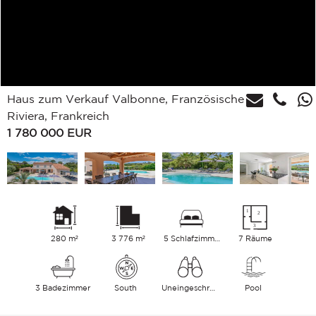
Haus zum Verkauf Valbonne, Französische
Riviera, Frankreich
1 780 000
EUR
280 m²
3 776 m²
5 Schlafzimmer
7 Räume
3 Badezimmer
South
Uneingeschränkt Hügel
Pool