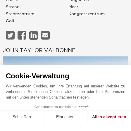
Strand
Meer
Stadtzentrum
Kongresszentrum
Golf
JOHN TAYLOR VALBONNE
Cookie-Verwaltung
Wir verwenden Cookies, um Ihre Erfahrung auf unserer Website zu
verbessern. Sie können Cookies akzeptieren oder Ihre Präferenzen
mit den unten stehenden Schaltflächen festlegen.
Consentements certifiés par
1
MAKE ENQUIRY
Schließen
Einrichten
Alles akzeptieren
Online-Anfrage
Einwilligungsmanagementplattform: Passen Sie Ihre Optionen 
Axeptio consent