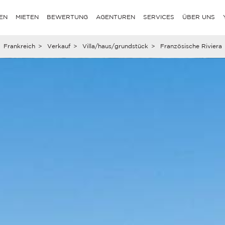
EN
MIETEN
BEWERTUNG
AGENTUREN
SERVICES
ÜBER UNS
Frankreich
>
Verkauf
>
Villa/haus/grundstück
>
Französische Riviera