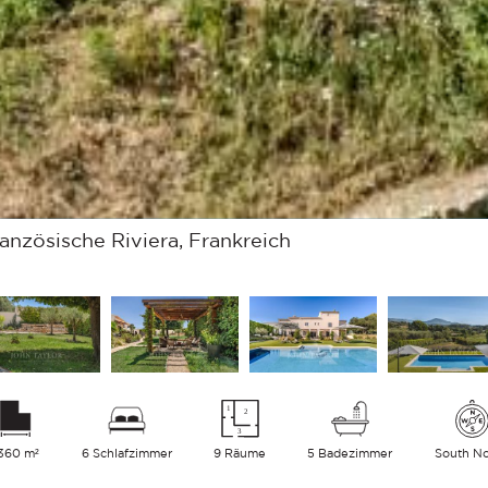
anzösische Riviera, Frankreich
360 m²
6 Schlafzimmer
9 Räume
5 Badezimmer
South N