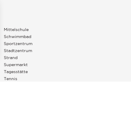
Mittelschule
Schwimmbad
Sportzentrum
Stadtzentrum
Strand
en an
Supermarkt
ellungen individuell zu gestalten und zu verwalten, um die Einh
Tagesstätte
Tennis
TGV Bahnhof
Theater
Universität