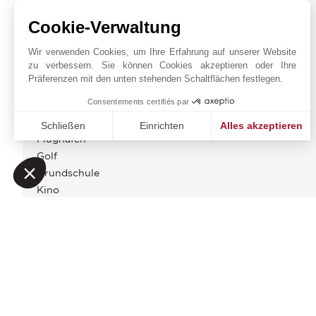
ENERGIEDIAGNOSE
Cookie-Verwaltung
UMGEBUNG
Wir verwenden Cookies, um Ihre Erfahrung auf unserer Website
zu verbessern. Sie können Cookies akzeptieren oder Ihre
Arzt
Präferenzen mit den unten stehenden Schaltflächen festlegen.
Autobahn
Consentements certifiés par
Bus
Busbahnhof
Schließen
Einrichten
Alles akzeptieren
Flughafen
Einwilligungsmanagementplattform: Passen Sie Ihre Option
Axeptio consent
Golf
Unsere Plattform ermöglicht es Ihnen, Ihre Datenschutzeinst
Grundschule
Kino
Klink
Läden
Meer