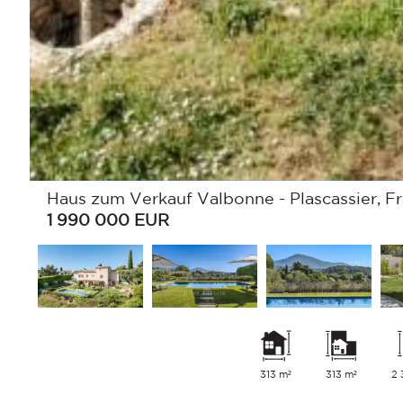
Haus zum Verkauf Valbonne - Plascassier, Fr
1 990 000
EUR
313 m²
313 m²
2 