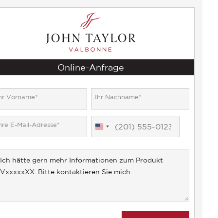
Online-Anfrage
United
States
+1