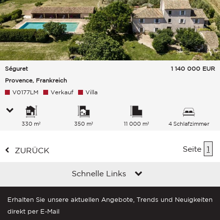
Séguret
1 140 000
EUR
Provence, Frankreich
V0177LM
Verkauf
Villa
330 m²
350 m²
11 000 m²
4 Schlafzimmer
Seite
1
ZURÜCK
Schnelle Links
Erhalten Sie unsere aktuellen Angebote, Trends und Neuigkeiten
direkt per E-Mail