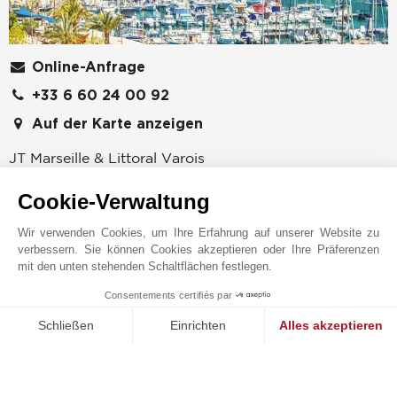
Online-Anfrage
+33 6 60 24 00 92
Auf der Karte anzeigen
JT Marseille & Littoral Varois
18 rue de la République
Cookie-Verwaltung
83150
BANDOL
Var
,
FRANKREICH
Wir verwenden Cookies, um Ihre Erfahrung auf unserer Website zu
verbessern. Sie können Cookies akzeptieren oder Ihre Präferenzen
Die Agentur John Taylor Sanary-sur-Mer ist auf
mit den unten stehenden Schaltflächen festlegen.
Luxusimmobilien an der Var-Küste spezialisiert, von
Bandol bis Six-Fours-les-Plages. Wir bieten eine
Consentements certifiés par
1
MAKE ENQUIRY
Auswahl an modernen Villen direkt am Meer,
Schließen
Einrichten
Alles akzeptieren
eleganten provenzalischen Landhäusern und
Einwilligungsmanagementplattform: Passen Sie Ihre Optionen 
Axeptio consent
Weingütern, die im Hinterland des Var eingebettet
Unsere Plattform ermöglicht es Ihnen, Ihre Datenschutzeinstell
sind.