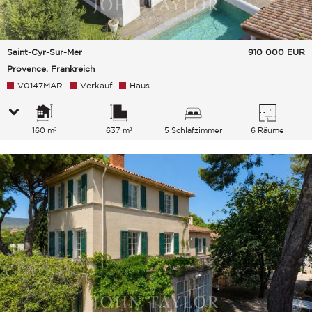
Saint-Cyr-Sur-Mer
910 000
EUR
Provence, Frankreich
V0147MAR
Verkauf
Haus
160 m²
637 m²
5 Schlafzimmer
6 Räume