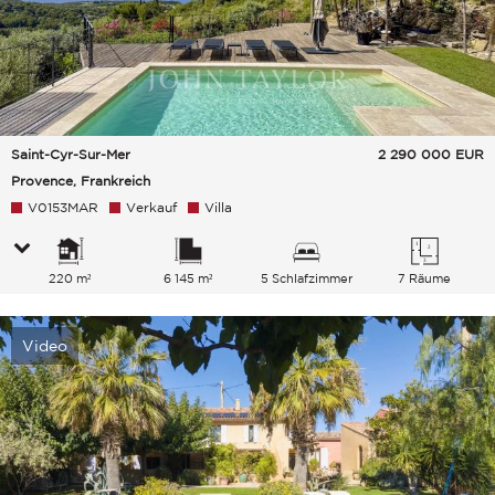
Saint-Cyr-Sur-Mer
2 290 000
EUR
Provence, Frankreich
V0153MAR
Verkauf
Villa
220 m²
6 145 m²
5 Schlafzimmer
7 Räume
Video