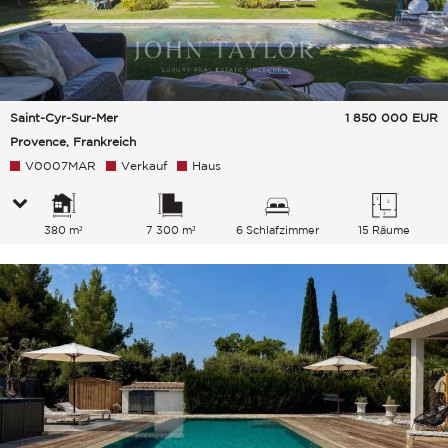
Saint-Cyr-Sur-Mer
1 850 000
EUR
Provence, Frankreich
V0007MAR
Verkauf
Haus
380 m²
7 300 m²
6 Schlafzimmer
15 Räume