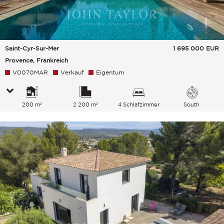
Saint-Cyr-Sur-Mer
1 695 000
EUR
Provence, Frankreich
V0070MAR
Verkauf
Eigentum
200 m²
2 200 m²
4 Schlafzimmer
South