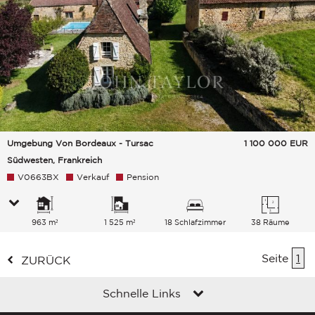
Umgebung Von Bordeaux - Tursac
1 100 000
EUR
Südwesten, Frankreich
V0663BX
Verkauf
Pension
963 m²
1 525 m²
18 Schlafzimmer
38 Räume
Seite
1
ZURÜCK
Schnelle Links