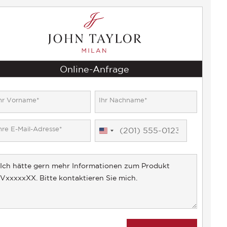
Online-Anfrage
United
States
+1