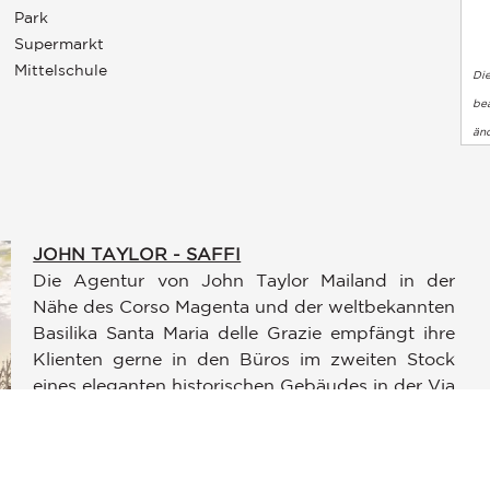
Park
Supermarkt
Mittelschule
Di
bea
än
JOHN TAYLOR - SAFFI
Die Agentur von John Taylor Mailand in der
Nähe des Corso Magenta und der weltbekannten
en an
Basilika Santa Maria delle Grazie empfängt ihre
ellungen individuell zu gestalten und zu verwalten, um die Einh
Klienten gerne in den Büros im zweiten Stock
eines eleganten historischen Gebäudes in der Via
Saffi. Unsere perfekt restaurierten Büros
überzeugen durch Klasse, Charme und
Privatsphäre. Eine einzigartige Umgebung, in der
kompetentes und spezialisiertes Personal Sie