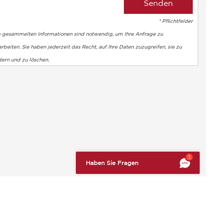
* Pflichtfelder
e gesammelten Informationen sind notwendig, um Ihre Anfrage zu
rbeiten. Sie haben jederzeit das Recht, auf Ihre Daten zuzugreifen, sie zu
dern und zu löschen.
altung der Vorschriften zu gewährleisten. Passen Sie Ihre Vorl
1
Haben Sie Fragen