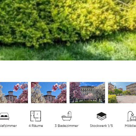
hlafzimmer
4 Räume
3 Badezimmer
Stockwerk 1/5
Möblie