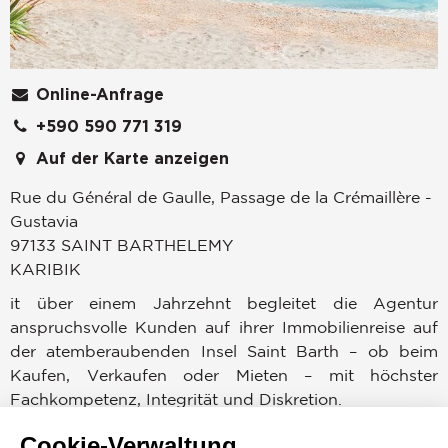
Online-Anfrage
+590 590 771 319
Auf der Karte anzeigen
Rue du Général de Gaulle, Passage de la Crémaillère -
Gustavia
97133
SAINT BARTHELEMY
KARIBIK
it über einem Jahrzehnt begleitet die Agentur
anspruchsvolle Kunden auf ihrer Immobilienreise auf
der atemberaubenden Insel Saint Barth – ob beim
Kaufen, Verkaufen oder Mieten – mit höchster
Fachkompetenz, Integrität und Diskretion.
Cookie-Verwaltung
Aus einem renommierten Concierge-Unternehmen