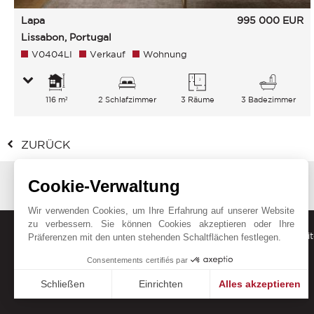
Lapa
995 000
EUR
Lissabon, Portugal
V0404LI
Verkauf
Wohnung
116 m²
2 Schlafzimmer
3 Räume
3 Badezimmer
ZURÜCK
Cookie-Verwaltung
Wir verwenden Cookies, um Ihre Erfahrung auf unserer Website
zu verbessern. Sie können Cookies akzeptieren oder Ihre
Erhalten Sie unsere aktuellen Angebote, Trends und Neuigkeit
Präferenzen mit den unten stehenden Schaltflächen festlegen.
Consentements certifiés par
Schließen
Einrichten
Alles akzeptieren
Einwilligungsmanagementplattform: Passen Sie Ihre Option
Axeptio consent