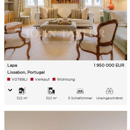
Lapa
1 950 000
EUR
Lissabon, Portugal
V0789LI
Verkauf
Wohnung
322 m²
322 m²
5 Schlafzimmer
Uneingeschränkt
Stadt