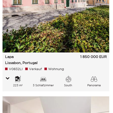
Lapa
1 850 000
EUR
Lissabon, Portugal
V0832LI
Verkauf
Wohnung
223 m²
3 Schlafzimmer
South
Panorama