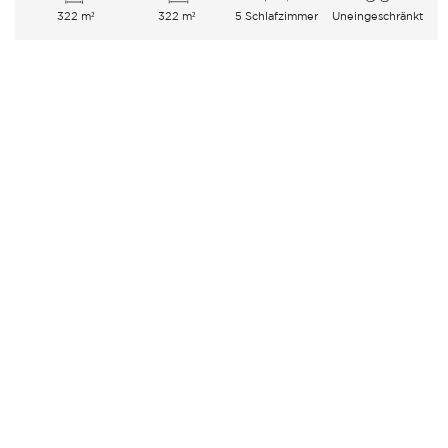
322 m²
322 m²
5 Schlafzimmer
Uneingeschränkt
Stadt