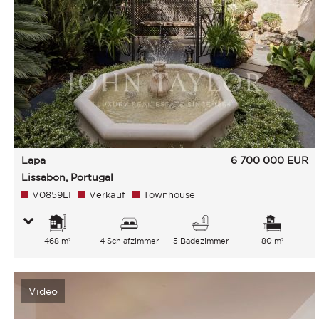
Lapa
6 700 000
EUR
Lissabon, Portugal
V0859LI
Verkauf
Townhouse
468 m²
4 Schlafzimmer
5 Badezimmer
80 m²
Video