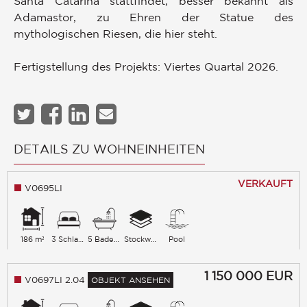
Santa Catarina stattfindet, besser bekannt als
Adamastor, zu Ehren der Statue des
mythologischen Riesen, die hier steht.
Fertigstellung des Projekts: Viertes Quartal 2026.
DETAILS ZU WOHNEINHEITEN
VERKAUFT
V0695LI
186 m²
3 Schlafzimmer
5 Badezimmer
Stockwerk 3
Pool
1 150 000
EUR
V0697LI 2.04
OBJEKT ANSEHEN