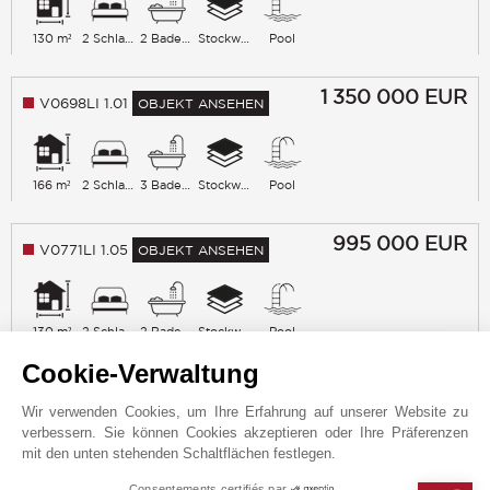
130 m²
2 Schlafzimmer
2 Badezimmer
Stockwerk 2
Pool
1 350 000
EUR
V0698LI 1.01
OBJEKT ANSEHEN
166 m²
2 Schlafzimmer
3 Badezimmer
Stockwerk 1
Pool
995 000
EUR
V0771LI 1.05
OBJEKT ANSEHEN
130 m²
2 Schlafzimmer
2 Badezimmer
Stockwerk 1
Pool
Cookie-Verwaltung
3 295 000
EUR
V0790LI 4.02
OBJEKT ANSEHEN
Wir verwenden Cookies, um Ihre Erfahrung auf unserer Website zu
verbessern. Sie können Cookies akzeptieren oder Ihre Präferenzen
mit den unten stehenden Schaltflächen festlegen.
170 m²
3 Schlafzimmer
27 m²
7 Badezimmer
Panorama
Consentements certifiés par