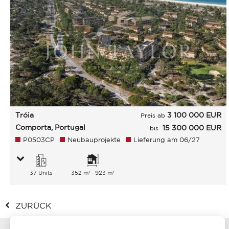
Tróia
3 100 000
EUR
Preis ab
Comporta, Portugal
15 300 000 EUR
bis
P0503CP
Neubauprojekte
Lieferung am 06/27
37 Units
352 m² - 923 m²
ZURÜCK