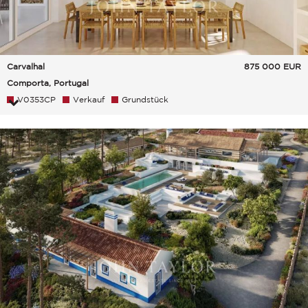
Carvalhal
875 000
EUR
Comporta, Portugal
V0353CP
Verkauf
Grundstück