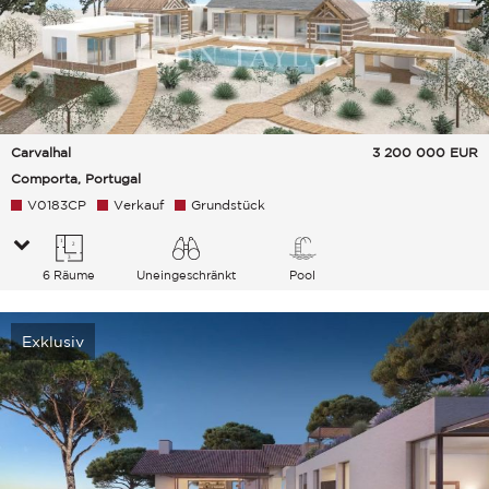
Carvalhal
3 200 000
EUR
Comporta, Portugal
V0183CP
Verkauf
Grundstück
6 Räume
Uneingeschränkt
Pool
Garten Grünanlage Meer
Exklusiv