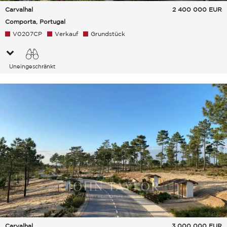
Carvalhal
2 400 000
EUR
Comporta, Portugal
V0207CP
Verkauf
Grundstück
Uneingeschränkt
Grünanlage
Carvalhal
3 000 000
EUR