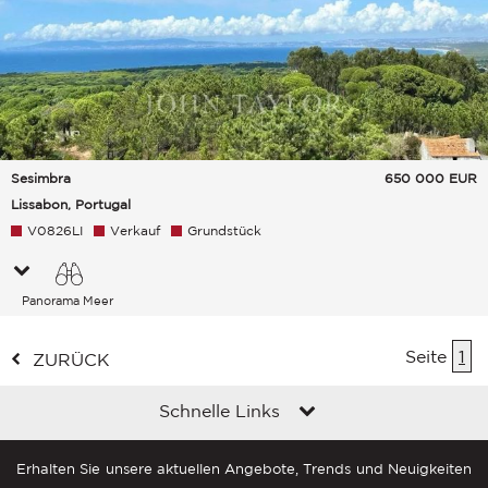
Sesimbra
650 000
EUR
Lissabon, Portugal
V0826LI
Verkauf
Grundstück
Panorama Meer
Seite
1
ZURÜCK
Schnelle Links
Erhalten Sie unsere aktuellen Angebote, Trends und Neuigkeiten