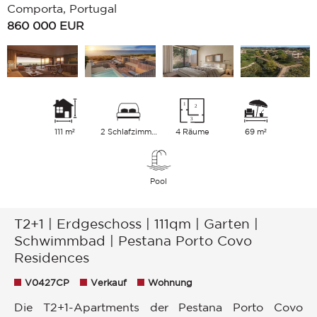
Comporta, Portugal
860 000
EUR
111 m²
2 Schlafzimmer
4 Räume
69 m²
Pool
T2+1 | Erdgeschoss | 111qm | Garten |
Schwimmbad | Pestana Porto Covo
Residences
V0427CP
Verkauf
Wohnung
Die T2+1-Apartments der Pestana Porto Covo