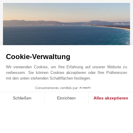
Cookie-Verwaltung
Wir verwenden Cookies, um Ihre Erfahrung auf unserer Website zu
Online-Anfrage
verbessern. Sie können Cookies akzeptieren oder Ihre Präferenzen
mit den unten stehenden Schaltflächen festlegen.
+351 269 097 771
Consentements certifiés par
1
Auf der Karte anzeigen
MAKE ENQUIRY
Schließen
Einrichten
Alles akzeptieren
TMP Real Estate, Lda
Einwilligungsmanagementplattform: Passen Sie Ihre Optionen 
Axeptio consent
Rua do Arroz, 51 – Lj.
Unsere Plattform ermöglicht es Ihnen, Ihre Datenschutzeinstell
7570-782
COMPORTA
GRANDOLA
,
PORTUGAL