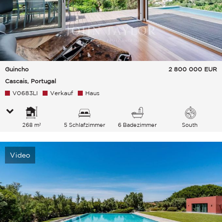
Guincho
2 800 000
EUR
Cascais, Portugal
V0683LI
Verkauf
Haus
268 m²
5 Schlafzimmer
6 Badezimmer
South
Video