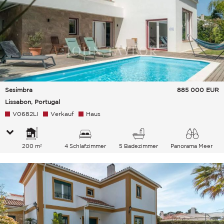
Sesimbra
885 000
EUR
Lissabon, Portugal
V0682LI
Verkauf
Haus
200 m²
4 Schlafzimmer
5 Badezimmer
Panorama Meer