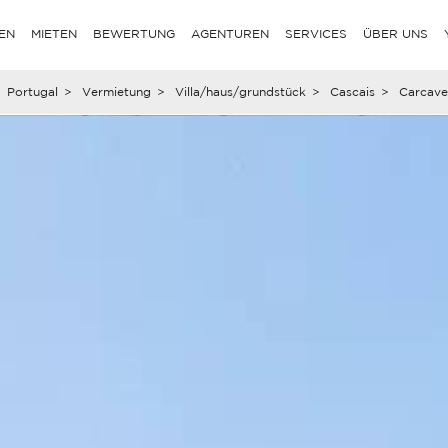
EN
MIETEN
BEWERTUNG
AGENTUREN
SERVICES
ÜBER UNS
Portugal
>
Vermietung
>
Villa/haus/grundstück
>
Cascais
>
Carcave