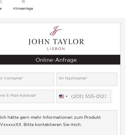
e
Klimaanlage
Online-Anfrage
United
States
+1