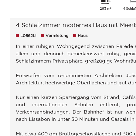
293 m²
4 Schla
4 Schlafzimmer modernes Haus mit Meerb
L0862LI
Vermietung
Haus
In einer ruhigen Wohngegend zwischen Parede u
allem und dennoch bemerkenswert ruhig, genie
Schlafzimmern Privatsphäre, großzügige Wohnräum
Entworfen vom renommierten Architekten João
Architektur, hochwertige Oberflächen und gut du
Nur einen kurzen Spaziergang vom Strand, Cafés,
und internationalen Schulen entfernt, pr
Verkehrsanbindungen. Der Bahnhof ist nur weni
nach Lissabon in unter 30 Minuten und Cascais in 
Mit etwa 400 qm Bruttogeschossfläche und 300 q