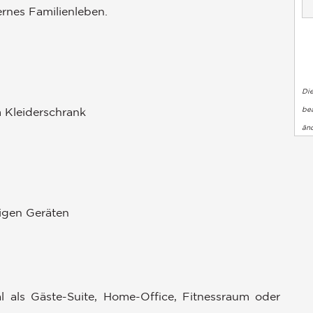
ernes Familienleben.
Di
bea
 Kleiderschrank
än
igen Geräten
l als Gäste-Suite, Home-Office, Fitnessraum oder