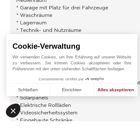
* Garage mit Platz für drei Fahrzeuge
* Waschräume
* Lagerraum
* Technik- und Nutzräume
Cookie-Verwaltung
Ausstattung & Annehmlichkeiten
Wir verwenden Cookies, um Ihre Erfahrung auf unserer Website
* Privater Swimmingpool
zu verbessern. Sie können Cookies akzeptieren oder Ihre
* Gartengestaltung
Präferenzen mit den unten stehenden Schaltflächen festlegen.
* Terrasse mit Meerblick
Consentements certifiés par
* Klima-gesteuerte Weinkeller mit Doppeltempera
* Klimaanlage im ganzen Haus
Schließen
Einrichten
Alles akzeptieren
* Solarpanels
Einwilligungsmanagementplattform: Passen Sie Ihre Option
Axeptio consent
* Elektrische Rollläden
Unsere Plattform ermöglicht es Ihnen, Ihre Datenschutzeinst
* Videosicherheitssystem
* Eingebaute Schränke
* Großzügiger Stauraum
* Hervorragende Sonneneinstrahlung (Nord, Süd,