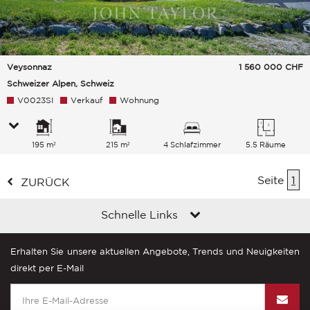
Veysonnaz
1 560 000
CHF
Schweizer Alpen, Schweiz
V0023SI
Verkauf
Wohnung
195 m²
215 m²
4 Schlafzimmer
5.5 Räume
Seite
1
ZURÜCK
Schnelle Links
Erhalten Sie unsere aktuellen Angebote, Trends und Neuigkeiten
direkt per E-Mail