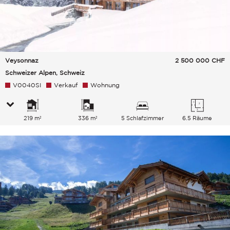
Veysonnaz
2 500 000
CHF
Schweizer Alpen, Schweiz
V0040SI
Verkauf
Wohnung
219 m²
336 m²
5 Schlafzimmer
6.5 Räume