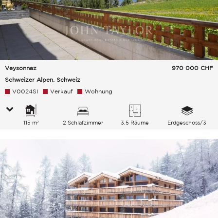
Veysonnaz
970 000
CHF
Schweizer Alpen, Schweiz
V0024SI
Verkauf
Wohnung
115 m²
2 Schlafzimmer
3.5 Räume
Erdgeschoss/3