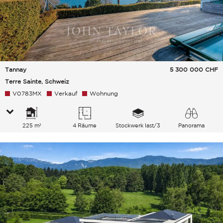
Tannay
5 300 000
CHF
Terre Sainte, Schweiz
V0783MX
Verkauf
Wohnung
225 m²
4 Räume
Stockwerk last/3
Panorama
See Berge