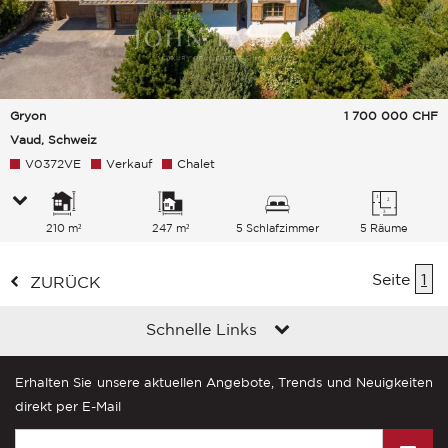
Gryon
1 700 000
CHF
Vaud, Schweiz
V0372VE
Verkauf
Chalet
210 m²
247 m²
5 Schlafzimmer
5 Räume
Seite
1
ZURÜCK
Schnelle Links
Erhalten Sie unsere aktuellen Angebote, Trends und Neuigkeiten
direkt per E-Mail