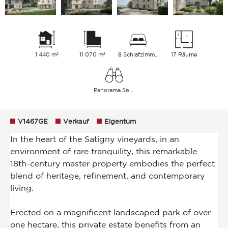
1 440 m²
11 070 m²
8 Schlafzimmer
17 Räume
Panorama See Landschaft Berge
V1467GE
Verkauf
Eigentum