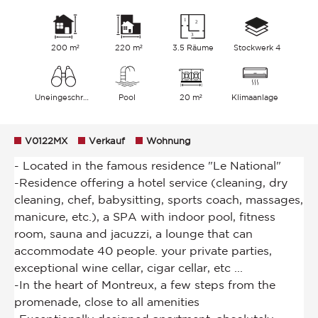
200 m²
220 m²
3.5 Räume
Stockwerk 4
Uneingeschränkt
Pool
20 m²
Klimaanlage
V0122MX
Verkauf
Wohnung