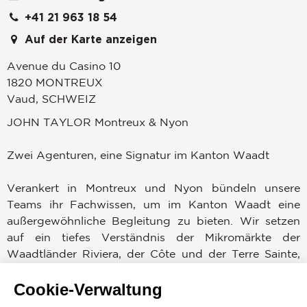
+41 21 963 18 54
Auf der Karte anzeigen
Avenue du Casino 10
1820
MONTREUX
Vaud
,
SCHWEIZ
JOHN TAYLOR Montreux & Nyon
Zwei Agenturen, eine Signatur im Kanton Waadt
Verankert in Montreux und Nyon bündeln unsere
Teams ihr Fachwissen, um im Kanton Waadt eine
außergewöhnliche Begleitung zu bieten. Wir setzen
auf ein tiefes Verständnis der Mikromärkte der
Waadtländer Riviera, der Côte und der Terre Sainte,
getragen von der Stärke eines anerkannten
Cookie-Verwaltung
internationalen Netzwerks.