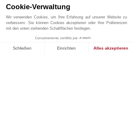
Mittelschule
Theater
Cookie-Verwaltung
Wir verwenden Cookies, um Ihre Erfahrung auf unserer Website zu
verbessern. Sie können Cookies akzeptieren oder Ihre Präferenzen
mit den unten stehenden Schaltflächen festlegen.
JOHN TAYLOR MONTREUX
Consentements certifiés par
1
MAKE ENQUIRY
Schließen
Einrichten
Alles akzeptieren
Einwilligungsmanagementplattform: Passen Sie Ihre Optionen 
Axeptio consent
Unsere Plattform ermöglicht es Ihnen, Ihre Datenschutzeinstell
Online-Anfrage
+41 21 963 18 54
Auf der Karte anzeigen