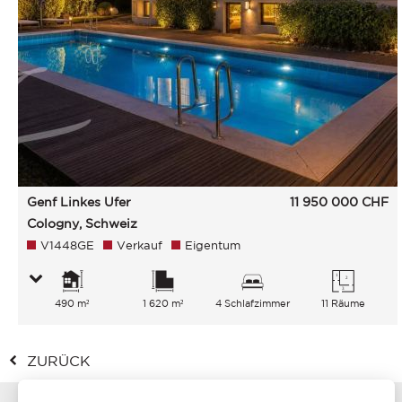
Genf Linkes Ufer
11 950 000
CHF
Cologny, Schweiz
V1448GE
Verkauf
Eigentum
490 m²
1 620 m²
4 Schlafzimmer
11 Räume
ZURÜCK