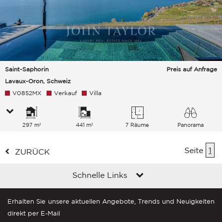
Saint-Saphorin
Preis auf Anfrage
Lavaux-Oron, Schweiz
V0852MX
Verkauf
Villa
297 m²
441 m²
7 Räume
Panorama
See Berge
Seite
1
ZURÜCK
Schnelle Links
Erhalten Sie unsere aktuellen Angebote, Trends und Neuigkeiten
direkt per E-Mail