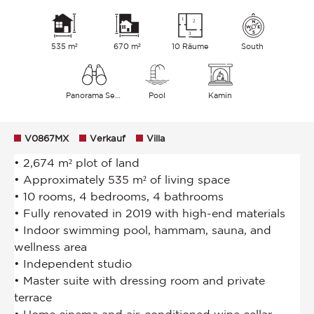
535 m²
670 m²
10 Räume
South
Panorama See Berge
Pool
Kamin
V0867MX
Verkauf
Villa