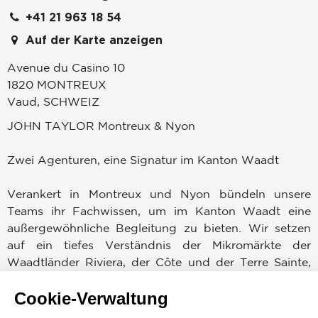
+41 21 963 18 54
Auf der Karte anzeigen
Avenue du Casino 10
1820
MONTREUX
Vaud
,
SCHWEIZ
JOHN TAYLOR Montreux & Nyon
Zwei Agenturen, eine Signatur im Kanton Waadt
Verankert in Montreux und Nyon bündeln unsere
Teams ihr Fachwissen, um im Kanton Waadt eine
außergewöhnliche Begleitung zu bieten. Wir setzen
auf ein tiefes Verständnis der Mikromärkte der
Waadtländer Riviera, der Côte und der Terre Sainte,
getragen von der Stärke eines anerkannten
Cookie-Verwaltung
internationalen Netzwerks.