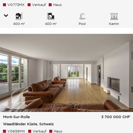
V0773MX
Verkauf
Haus
400 m²
400 m²
Pool
Kamin
Mont-Sur-Rolle
3 700 000
CHF
Waadtländer Küste, Schweiz
V0659MX
Verkauf
Haus