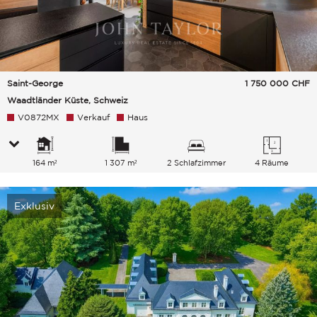
Saint-George
1 750 000
CHF
Waadtländer Küste, Schweiz
V0872MX
Verkauf
Haus
164 m²
1 307 m²
2 Schlafzimmer
4 Räume
Exklusiv