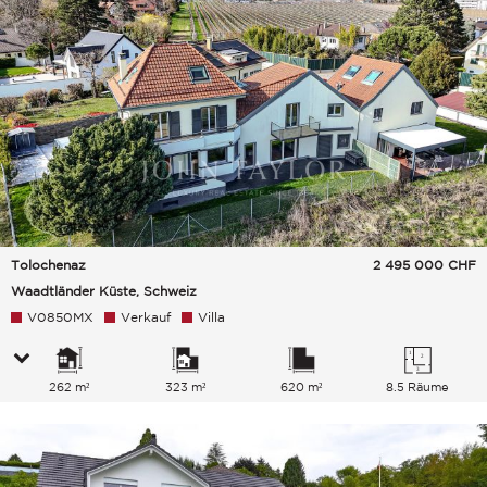
Tolochenaz
2 495 000
CHF
Waadtländer Küste, Schweiz
V0850MX
Verkauf
Villa
262 m²
323 m²
620 m²
8.5 Räume