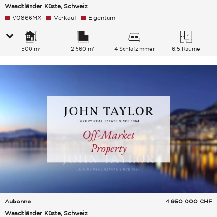
Waadtländer Küste, Schweiz
V0866MX
Verkauf
Eigentum
500 m²
2 560 m²
4 Schlafzimmer
6.5 Räume
Aubonne
4 950 000
CHF
Waadtländer Küste, Schweiz