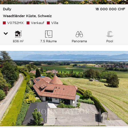
Dully
18 000 000
CHF
Waadtländer Küste, Schweiz
V0752MX
Verkauf
Villa
836 m²
7.5 Räume
Panorama
Pool
See Berge