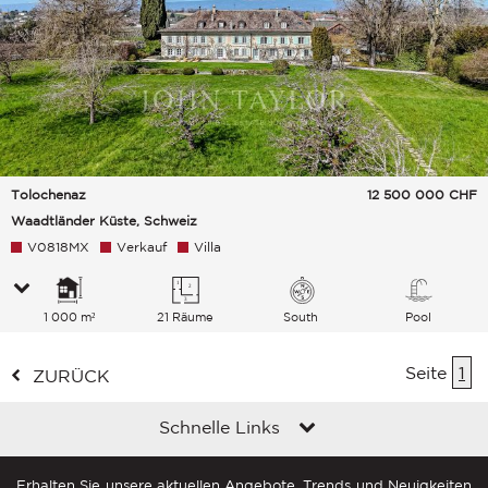
Tolochenaz
12 500 000
CHF
Waadtländer Küste, Schweiz
V0818MX
Verkauf
Villa
1 000 m²
21 Räume
South
Pool
Seite
1
ZURÜCK
Schnelle Links
Erhalten Sie unsere aktuellen Angebote, Trends und Neuigkeiten