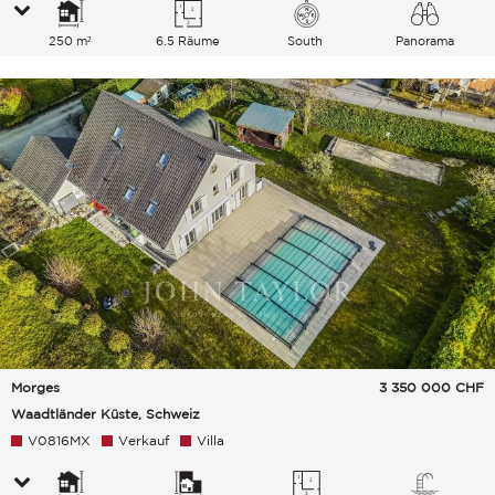
250 m²
6.5 Räume
South
Panorama
See Berge
Morges
3 350 000
CHF
Waadtländer Küste, Schweiz
V0816MX
Verkauf
Villa