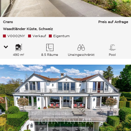
Crans
Preis auf Anfrage
Waadtländer Küste, Schweiz
V0002NY
Verkauf
Eigentum
490 m²
8.5 Räume
Uneingeschränkt
Pool
See Berge