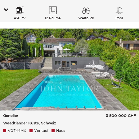
450 m²
12 Räume
Weitblick
Pool
See Berge
Genolier
3 500 000
CHF
Waadtländer Küste, Schweiz
V0744MX
Verkauf
Haus