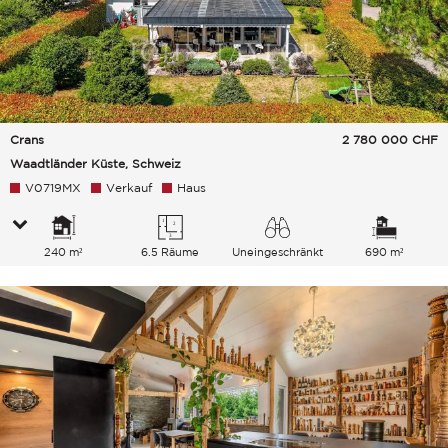
Crans
2 780 000
CHF
Waadtländer Küste, Schweiz
V0719MX
Verkauf
Haus
240 m²
6.5 Räume
Uneingeschränkt
690 m²
See Berge