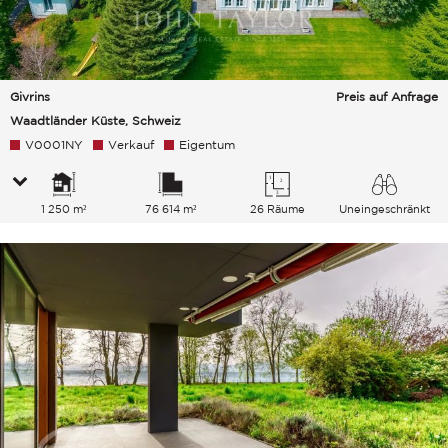
Givrins
Preis auf Anfrage
Waadtländer Küste, Schweiz
V0001NY
Verkauf
Eigentum
1 250 m²
76 614 m²
26 Räume
Uneingeschränkt
See Berge