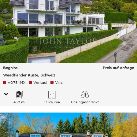
Begnins
Preis auf Anfrage
Waadtländer Küste, Schweiz
V0754MX
Verkauf
Villa
450 m²
13 Räume
Uneingeschränkt
See Berge