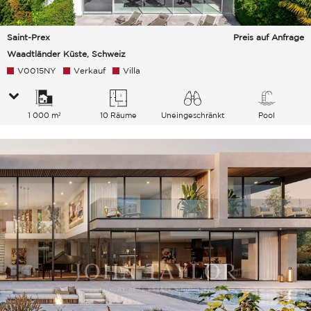
Saint-Prex
Preis auf Anfrage
Waadtländer Küste, Schweiz
V0015NY
Verkauf
Villa
1 000 m²
10 Räume
Uneingeschränkt
Pool
See Berge