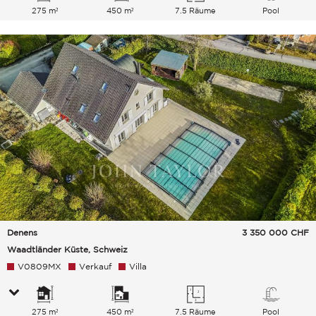
275 m²
450 m²
7.5 Räume
Pool
Denens
3 350 000
CHF
Waadtländer Küste, Schweiz
V0809MX
Verkauf
Villa
275 m²
450 m²
7.5 Räume
Pool