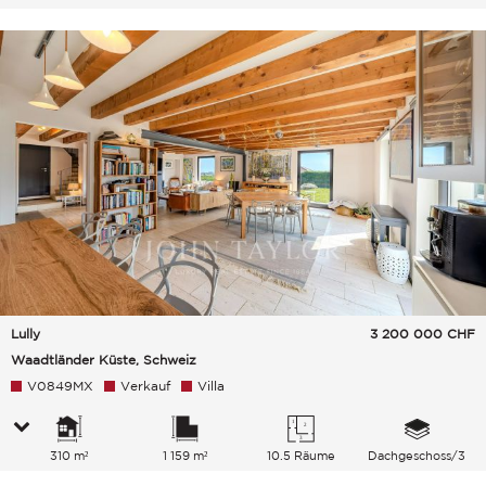
Lully
3 200 000
CHF
Waadtländer Küste, Schweiz
V0849MX
Verkauf
Villa
310 m²
1 159 m²
10.5 Räume
Dachgeschoss/3