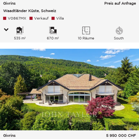
Givrins
Preis auf Anfrage
Waadtländer Küste, Schweiz
V0867MX
Verkauf
Villa
535 m²
670 m²
10 Räume
South
Givrins
5 950 000
CHF