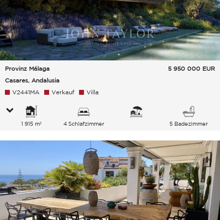
Provinz Málaga
5 950 000
EUR
Casares, Andalusia
V2441MA
Verkauf
Villa
1 915 m²
4 Schlafzimmer
5 Badezimmer