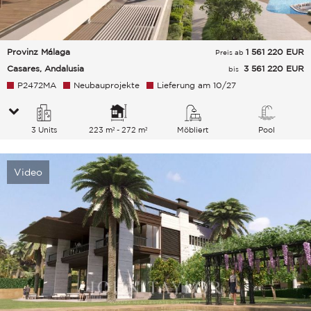
Provinz Málaga
1 561 220
EUR
Preis ab
Casares, Andalusia
3 561 220 EUR
bis
P2472MA
Neubauprojekte
Lieferung am 10/27
3 Units
223 m² - 272 m²
Möbliert
Pool
Video