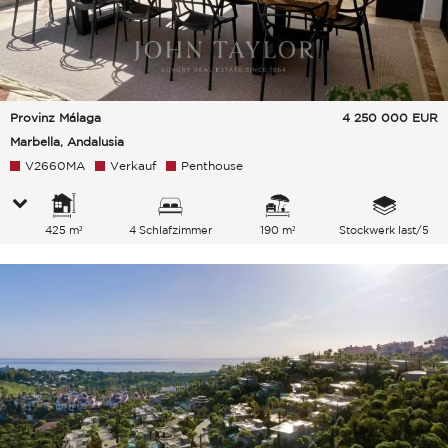
Provinz Málaga
4 250 000
EUR
Marbella, Andalusia
V2660MA
Verkauf
Penthouse
425 m²
4 Schlafzimmer
190 m²
Stockwerk last/5