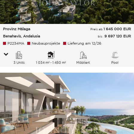
Provinz Málaga
1 645 000
EUR
Preis ab
Benahavís, Andalusia
9 697 120 EUR
bis
P2234MA
Neubauprojekte
Lieferung am 12/26
3 Units
1 034 m² - 1 450 m²
Möbliert
Pool