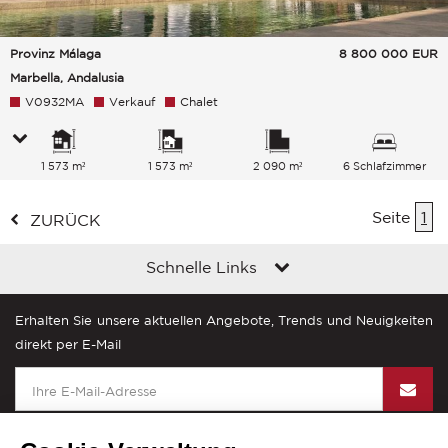
Provinz Málaga
8 800 000
EUR
Marbella, Andalusia
V0932MA
Verkauf
Chalet
1 573 m²
1 573 m²
2 090 m²
6 Schlafzimmer
Seite
1
ZURÜCK
Schnelle Links
Erhalten Sie unsere aktuellen Angebote, Trends und Neuigkeiten
direkt per E-Mail