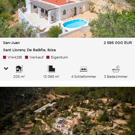
San-Juan
2 595 000
EUR
Sant Llorenç De Balàfia, Ibiza
V1442IB
Verkauf
Eigentum
205 m²
13 065 m²
4 Schlafzimmer
3 Badezimmer