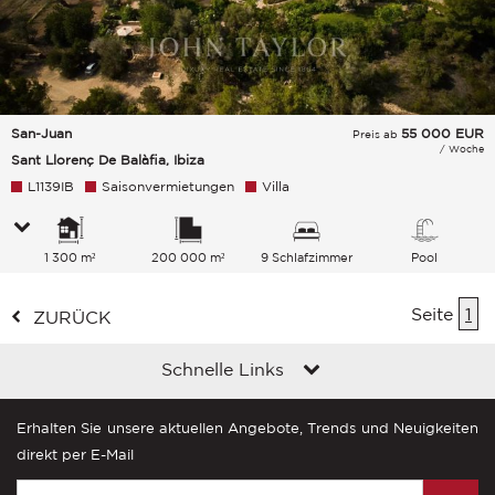
San-Juan
55 000
EUR
Preis ab
/ Woche
Sant Llorenç De Balàfia, Ibiza
L1139IB
Saisonvermietungen
Villa
1 300 m²
200 000 m²
9 Schlafzimmer
Pool
Seite
1
ZURÜCK
Schnelle Links
Erhalten Sie unsere aktuellen Angebote, Trends und Neuigkeiten
direkt per E-Mail