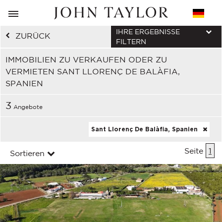
IHRE ERGEBNISSE
ZURÜCK
FILTERN
IMMOBILIEN ZU VERKAUFEN ODER ZU
VERMIETEN SANT LLORENÇ DE BALÀFIA,
SPANIEN
3
Angebote
Sant Llorenç De Balàfia, Spanien
Seite
1
Sortieren