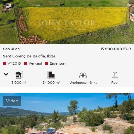
San-Juan
15 900 000
EUR
Sant Llorenç De Balàfia, Ibiza
V1120IB
Verkauf
Eigentum
3 000 m²
84 000 m²
Uneingeschränkt
Pool
Garten Grünanlage Hügel Berge
Video