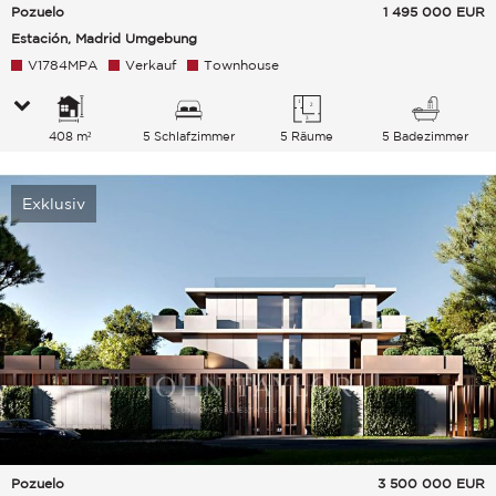
Pozuelo
1 495 000
EUR
Estación, Madrid Umgebung
V1784MPA
Verkauf
Townhouse
408 m²
5 Schlafzimmer
5 Räume
5 Badezimmer
Exklusiv
Pozuelo
3 500 000
EUR