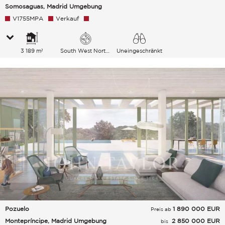
Somosaguas, Madrid Umgebung
V1755MPA
Verkauf
3 189 m²
South West North East
Uneingeschränkt
Pozuelo
1 890 000
EUR
Preis ab
Montepríncipe, Madrid Umgebung
2 850 000 EUR
bis