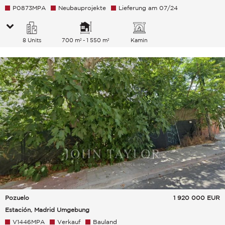
P0873MPA
Neubauprojekte
Lieferung am 07/24
8 Units
700 m² - 1 550 m²
Kamin
Pozuelo
1 920 000
EUR
Estación, Madrid Umgebung
V1446MPA
Verkauf
Bauland