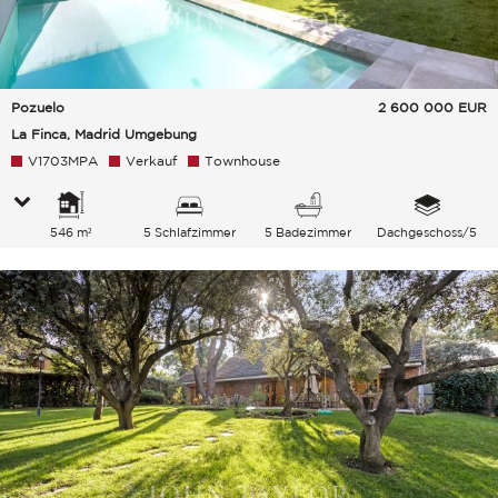
Pozuelo
2 600 000
EUR
La Finca, Madrid Umgebung
V1703MPA
Verkauf
Townhouse
546 m²
5 Schlafzimmer
5 Badezimmer
Dachgeschoss/5