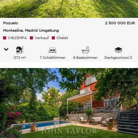
Pozuelo
2 300 000
EUR
Montealina, Madrid Umgebung
V1623MPA
Verkauf
Chalet
372 m²
7 Schlafzimmer
6 Badezimmer
Dachgeschoss/2