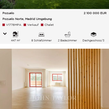
Pozuelo
2 100 000
EUR
Pozuelo Norte, Madrid Umgebung
V1778MPA
Verkauf
Chalet
447 m²
8 Schlafzimmer
2 Badezimmer
Dachgeschoss/3