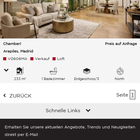
Chamberí
Preis auf Anfrage
Arapiles, Madrid
V0606MA
Verkauf
Loft
233 m²
1 Badezimmer
Erdgeschoss/3
North
Seite
1
ZURÜCK
Schnelle Links
Erhalten Sie unsere aktuellen Angebote, Trends und Neuigkeiten
direkt per E-Mail