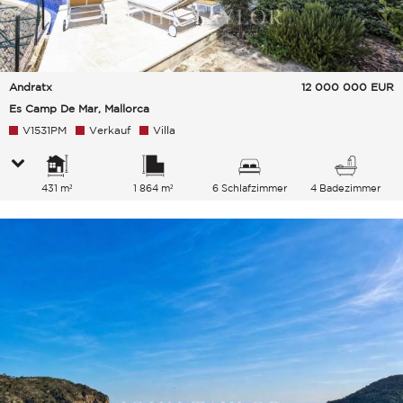
Andratx
12 000 000
EUR
Es Camp De Mar, Mallorca
V1531PM
Verkauf
Villa
431 m²
1 864 m²
6 Schlafzimmer
4 Badezimmer