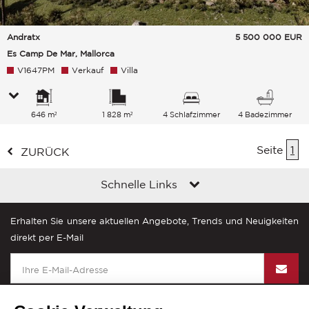
Andratx
5 500 000
EUR
Es Camp De Mar, Mallorca
V1647PM
Verkauf
Villa
646 m²
1 828 m²
4 Schlafzimmer
4 Badezimmer
Seite
1
ZURÜCK
Schnelle Links
Erhalten Sie unsere aktuellen Angebote, Trends und Neuigkeiten
direkt per E-Mail