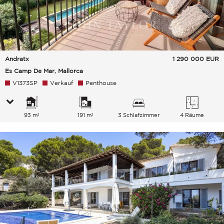
Andratx
1 290 000
EUR
Es Camp De Mar, Mallorca
V1373SP
Verkauf
Penthouse
93 m²
191 m²
3 Schlafzimmer
4 Räume