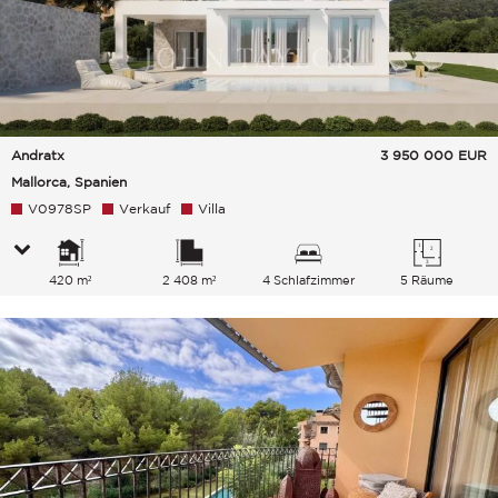
Andratx
3 950 000
EUR
Mallorca, Spanien
V0978SP
Verkauf
Villa
420 m²
2 408 m²
4 Schlafzimmer
5 Räume