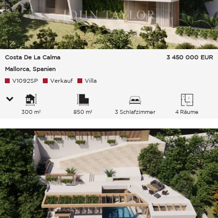
Costa De La Calma
3 450 000
EUR
Mallorca, Spanien
V1092SP
Verkauf
Villa
300 m²
850 m²
3 Schlafzimmer
4 Räume