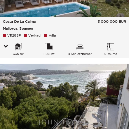
Costa De La Calma
3 000 000
EUR
Mallorca, Spanien
V1128SP
Verkauf
Villa
335 m²
1 158 m²
4 Schlafzimmer
6 Räume