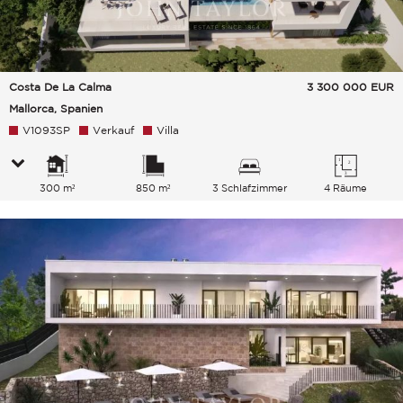
Costa De La Calma
3 300 000
EUR
Mallorca, Spanien
V1093SP
Verkauf
Villa
300 m²
850 m²
3 Schlafzimmer
4 Räume