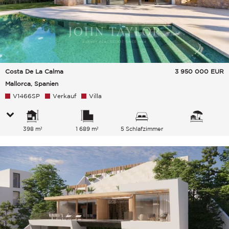
Costa De La Calma
3 950 000
EUR
Mallorca, Spanien
V1466SP
Verkauf
Villa
398 m²
1 689 m²
5 Schlafzimmer