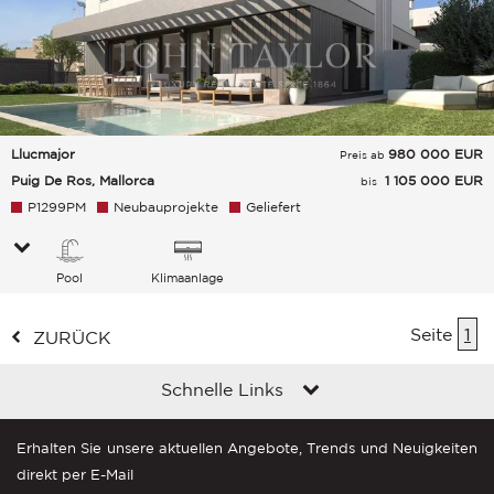
Llucmajor
980 000
EUR
Preis ab
Puig De Ros, Mallorca
1 105 000 EUR
bis
P1299PM
Neubauprojekte
Geliefert
Pool
Klimaanlage
Seite
1
ZURÜCK
Schnelle Links
Erhalten Sie unsere aktuellen Angebote, Trends und Neuigkeiten
direkt per E-Mail