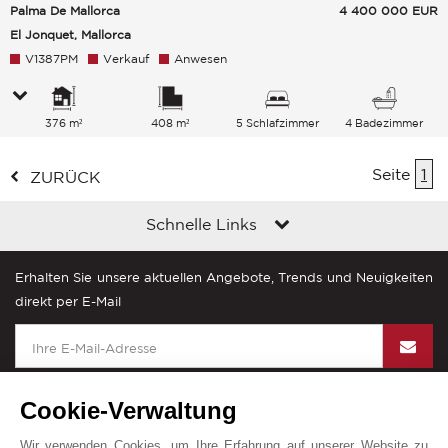
Palma De Mallorca
4 400 000
EUR
El Jonquet, Mallorca
V1387PM
Verkauf
Anwesen
376 m²
408 m²
5 Schlafzimmer
4 Badezimmer
Seite
1
ZURÜCK
Schnelle Links
Erhalten Sie unsere aktuellen Angebote, Trends und Neuigkeiten
direkt per E-Mail
Cookie-Verwaltung
Wir verwenden Cookies, um Ihre Erfahrung auf unserer Website zu
John Taylor in der Welt