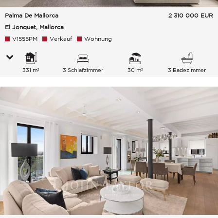
Palma De Mallorca
2 310 000
EUR
El Jonquet, Mallorca
V1555PM
Verkauf
Wohnung
331 m²
3 Schlafzimmer
30 m²
3 Badezimmer