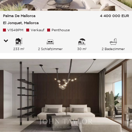
Palma De Mallorca
4 400 000
EUR
El Jonquet, Mallorca
V1549PM
Verkauf
Penthouse
233 m²
2 Schlafzimmer
30 m²
2 Badezimmer