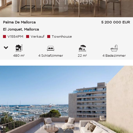
Palma De Mallorca
5 200 000
EUR
El Jonquet, Mallorca
V1554PM
Verkauf
Townhouse
480 m²
4 Schlafzimmer
22 m²
4 Badezimmer