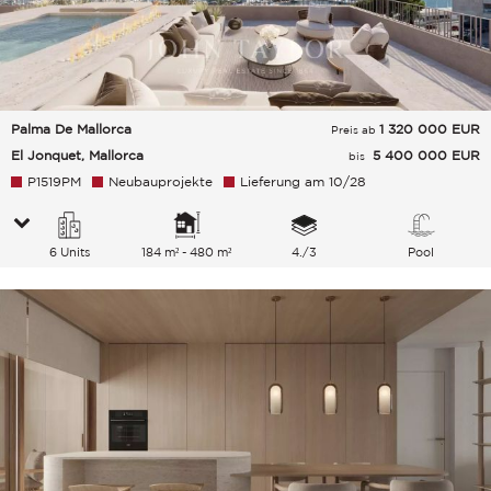
Palma De Mallorca
1 320 000
EUR
Preis ab
El Jonquet, Mallorca
5 400 000 EUR
bis
P1519PM
Neubauprojekte
Lieferung am 10/28
6 Units
184 m² - 480 m²
4./3
Pool