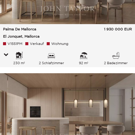
Palma De Mallorca
1 930 000
EUR
El Jonquet, Mallorca
V1551PM
Verkauf
Wohnung
230 m²
2 Schlafzimmer
92 m²
2 Badezimmer