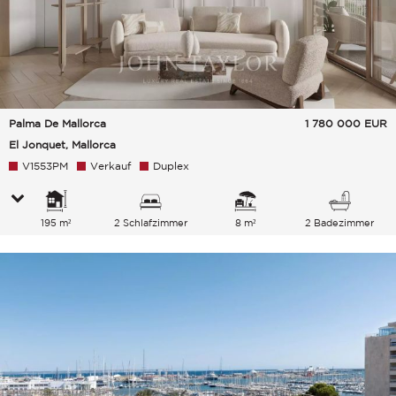
Palma De Mallorca
1 780 000
EUR
El Jonquet, Mallorca
V1553PM
Verkauf
Duplex
195 m²
2 Schlafzimmer
8 m²
2 Badezimmer