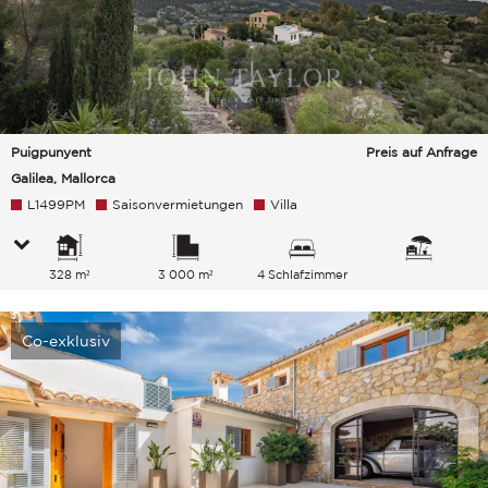
Puigpunyent
Preis auf Anfrage
Galilea, Mallorca
L1499PM
Saisonvermietungen
Villa
328 m²
3 000 m²
4 Schlafzimmer
Co-exklusiv