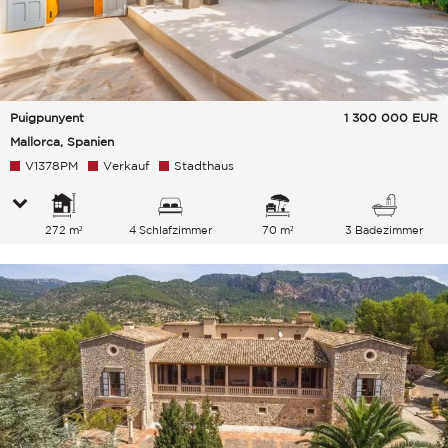
Puigpunyent
1 300 000
EUR
Mallorca, Spanien
V1378PM
Verkauf
Stadthaus
272 m²
4 Schlafzimmer
70 m²
3 Badezimmer