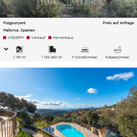
Puigpunyent
Preis auf Anfrage
Mallorca, Spanien
V1525PM
Verkauf
Herrenhaus
1 791 m²
1 136 480 m²
11 Schlafzimmer
9 Badezimmer