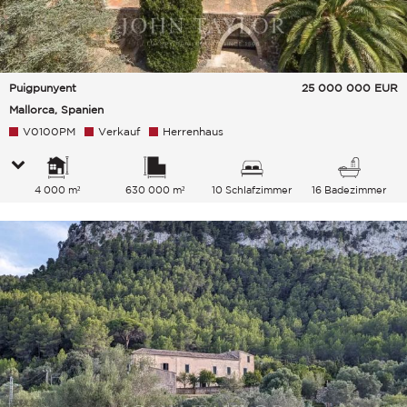
Puigpunyent
25 000 000
EUR
Mallorca, Spanien
V0100PM
Verkauf
Herrenhaus
4 000 m²
630 000 m²
10 Schlafzimmer
16 Badezimmer