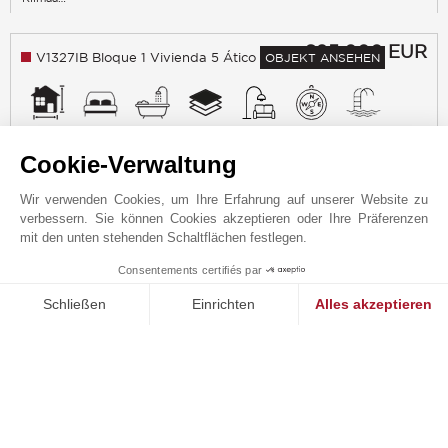
695 000
EUR
V1327IB Bloque 1 Vivienda 5 Ático
OBJEKT ANSEHEN
63 m²
2 Schlafzimmer
2 Badezimmer
Stockwerk last
Möbliert
East
Pool
Cookie-Verwaltung
Wir verwenden Cookies, um Ihre Erfahrung auf unserer Website zu
Klimaanlage
verbessern. Sie können Cookies akzeptieren oder Ihre Präferenzen
mit den unten stehenden Schaltflächen festlegen.
685 000
EUR
V1328IB Bloque 1 Vivienda 6 Ático
OBJEKT ANSEHEN
Consentements certifiés par
1
MAKE ENQUIRY
Schließen
Einrichten
Alles akzeptieren
63 m²
2 Schlafzimmer
2 Badezimmer
Stockwerk last
Möbliert
East
Pool
Einwilligungsmanagementplattform: Passen Sie Ihre Optionen 
Axeptio consent
Unsere Plattform ermöglicht es Ihnen, Ihre Datenschutzeinstell
Klimaanlage