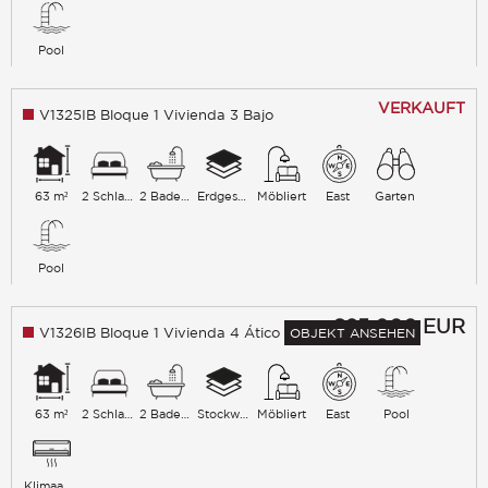
Pool
VERKAUFT
V1325IB Bloque 1 Vivienda 3 Bajo
63 m²
2 Schlafzimmer
2 Badezimmer
Erdgeschoss
Möbliert
East
Garten
Pool
685 000
EUR
V1326IB Bloque 1 Vivienda 4 Ático
OBJEKT ANSEHEN
63 m²
2 Schlafzimmer
2 Badezimmer
Stockwerk last
Möbliert
East
Pool
Klimaanlage