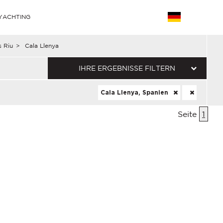
YACHTING
s Riu
>
Cala Llenya
IHRE ERGEBNISSE FILTERN
Cala Llenya, Spanien
Seite
1