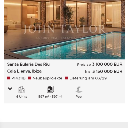
Santa Eularia Des Riu
3 100 000
EUR
Preis ab
Cala Llenya, Ibiza
3 150 000 EUR
bis
P1431IB
Neubauprojekte
Lieferung am 03/29
6 Units
597 m² - 597 m²
Pool