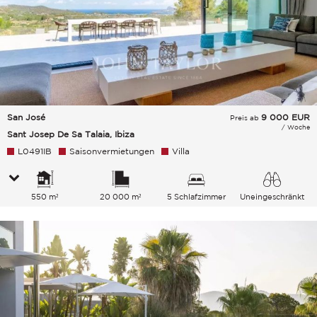
San José
9 000
EUR
Preis ab
/ Woche
Sant Josep De Sa Talaia, Ibiza
L0491IB
Saisonvermietungen
Villa
550 m²
20 000 m²
5 Schlafzimmer
Uneingeschränkt
Grünanlage Meer