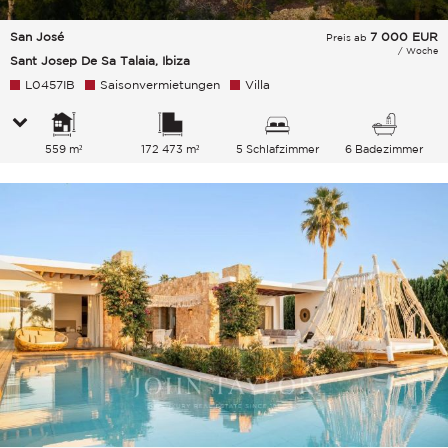
San José
7 000
EUR
Preis ab
/ Woche
Sant Josep De Sa Talaia, Ibiza
L0457IB
Saisonvermietungen
Villa
559 m²
172 473 m²
5 Schlafzimmer
6 Badezimmer