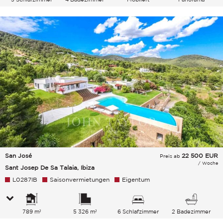
Grünanlage Berge
San José
22 500
EUR
Preis ab
/ Woche
Sant Josep De Sa Talaia, Ibiza
L0287IB
Saisonvermietungen
Eigentum
789 m²
5 326 m²
6 Schlafzimmer
2 Badezimmer