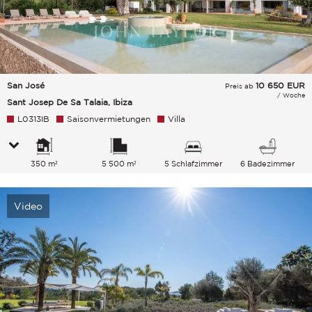
San José
10 650
EUR
Preis ab
/ Woche
Sant Josep De Sa Talaia, Ibiza
L0313IB
Saisonvermietungen
Villa
350 m²
5 500 m²
5 Schlafzimmer
6 Badezimmer
Video