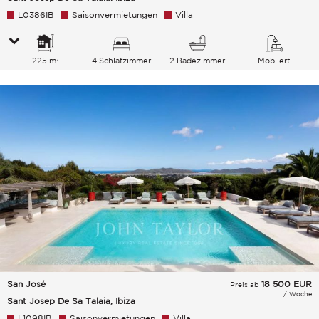
L0386IB
Saisonvermietungen
Villa
225 m²
4 Schlafzimmer
2 Badezimmer
Möbliert
San José
18 500
EUR
Preis ab
/ Woche
Sant Josep De Sa Talaia, Ibiza
L1098IB
Saisonvermietungen
Villa