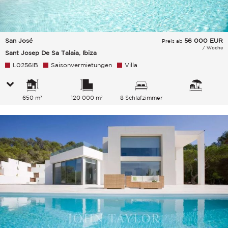
San José
56 000
EUR
Preis ab
/ Woche
Sant Josep De Sa Talaia, Ibiza
L0256IB
Saisonvermietungen
Villa
650 m²
120 000 m²
8 Schlafzimmer