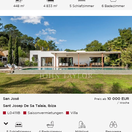
448 m²
4 833 m²
5 Schlafzimmer
6 Badezimmer
San José
10 000
EUR
Preis ab
/ Woche
Sant Josep De Sa Talaia, Ibiza
L0411IB
Saisonvermietungen
Villa
5 Schlafzimmer
4 Badezimmer
Möbliert
Panorama