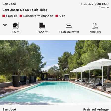
San José
7 000
EUR
Preis ab
/ Woche
Sant Josep De Sa Talaia, Ibiza
L1091IB
Saisonvermietungen
Villa
410 m²
1 400 m²
4 Schlafzimmer
Möbliert
San José
Preis auf Anfrage