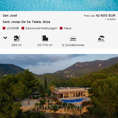
San José
42 600
EUR
Preis ab
/ Woche
Sant Josep De Sa Talaia, Ibiza
L0451IB
Saisonvermietungen
Haus
850 m²
20 770 m²
12 Schlafzimmer