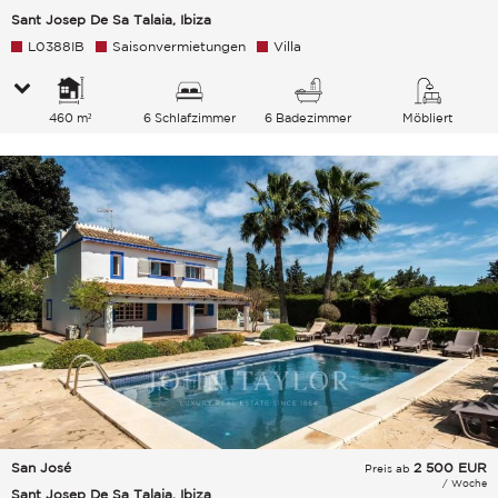
Sant Josep De Sa Talaia, Ibiza
L0388IB
Saisonvermietungen
Villa
460 m²
6 Schlafzimmer
6 Badezimmer
Möbliert
San José
2 500
EUR
Preis ab
/ Woche
Sant Josep De Sa Talaia, Ibiza