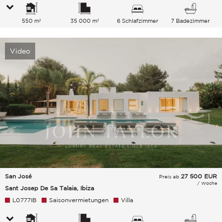
550 m²
35 000 m²
6 Schlafzimmer
7 Badezimmer
Video
San José
27 500
EUR
Preis ab
/ Woche
Sant Josep De Sa Talaia, Ibiza
L0777IB
Saisonvermietungen
Villa