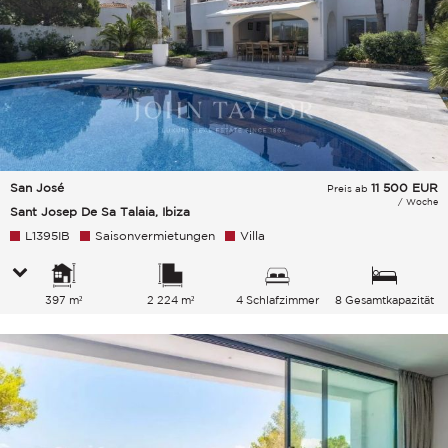
San José
11 500
EUR
Preis ab
/ Woche
Sant Josep De Sa Talaia, Ibiza
L1395IB
Saisonvermietungen
Villa
397 m²
2 224 m²
4 Schlafzimmer
8 Gesamtkapazität