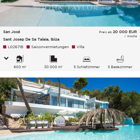
San José
20 000
EUR
Preis ab
/ Woche
Sant Josep De Sa Talaia, Ibiza
L0267IB
Saisonvermietungen
Villa
600 m²
30 000 m²
5 Schlafzimmer
5 Badezimmer