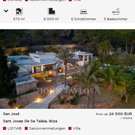
570 m²
8 000 m²
6 Schlafzimmer
5 Badezimmer
San José
24 000
EUR
Preis ab
/ Woche
Sant Josep De Sa Talaia, Ibiza
L1074IB
Saisonvermietungen
Villa