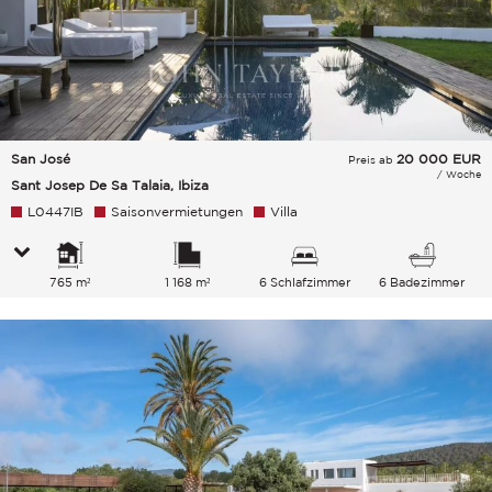
San José
20 000
EUR
Preis ab
/ Woche
Sant Josep De Sa Talaia, Ibiza
L0447IB
Saisonvermietungen
Villa
765 m²
1 168 m²
6 Schlafzimmer
6 Badezimmer